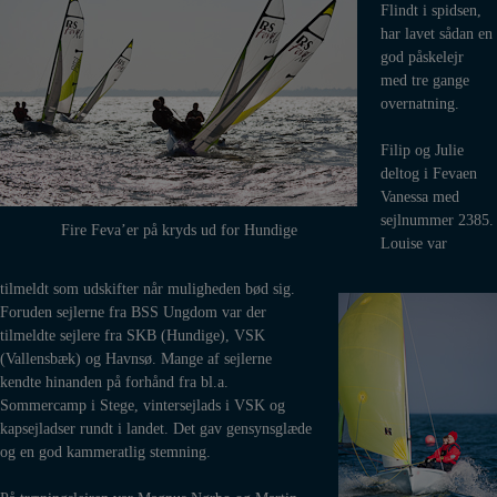
Flindt i spidsen,
har lavet sådan en
god påskelejr
med tre gange
overnatning.
Filip og Julie
deltog i Fevaen
Vanessa med
sejlnummer 2385.
Fire Feva’er på kryds ud for Hundige
Louise var
tilmeldt som udskifter når muligheden bød sig.
Foruden sejlerne fra BSS Ungdom var der
tilmeldte sejlere fra SKB (Hundige), VSK
(Vallensbæk) og Havnsø. Mange af sejlerne
kendte hinanden på forhånd fra bl.a.
Sommercamp i Stege, vintersejlads i VSK og
kapsejladser rundt i landet. Det gav gensynsglæde
og en god kammeratlig stemning.