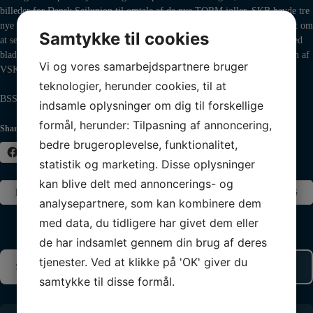
billeder for Dansk Sejlunion til omtale af de nye TORM joller. SKB havde tre
nye Feva’er på vandet, og BSS Ungdom-sejlerne Louise og Freja blev bedt om
Samtykke til cookies
at sejle en Tera hver, så der kunne laves flotte billeder af dem. Hold øje med
bladet Sejler, hvor der sikkert kommer noget omtale. Freja prøvede også én af
Vi og vores samarbejdspartnere bruger
VSK’s Tera’er, hvorfra billedet til venstre stammer.
teknologier, herunder cookies, til at
BSS Ungdom modtager vores 2 nye Fevajoller den 25. eller 26. april.
indsamle oplysninger om dig til forskellige
formål, herunder: Tilpasning af annoncering,
Share this:
bedre brugeroplevelse, funktionalitet,
Facebook
X
statistik og marketing. Disse oplysninger
kan blive delt med annoncerings- og
Indlægsnavigation
FORRIGE INDLÆG
NÆSTE INDLÆG
analysepartnere, som kan kombinere dem
med data, du tidligere har givet dem eller
de har indsamlet gennem din brug af deres
tjenester. Ved at klikke på 'OK' giver du
samtykke til disse formål.