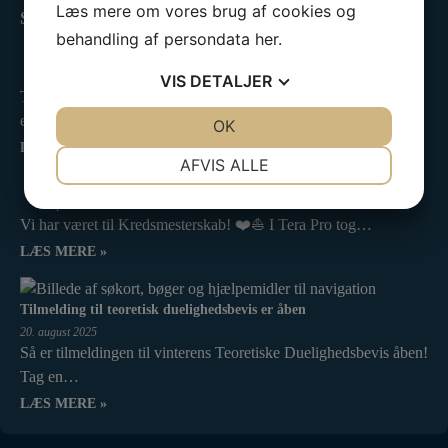
Læs mere om vores brug af cookies og
Seneste 3 indlæg
behandling af persondata
her
.
Standernedhaling 2025
25. oktober 2025
VIS
DETALJER
Tusinde tak til alle, der havde trodset det utaknemmelige
efterårsvejr…
JA
NEJ
OK
JA
NEJ
LÆS MERE »
NØDVENDIGE
PRÆFERENCER
AFVIS ALLE
Kredsmesterskab 2025
JA
NEJ
JA
NEJ
2. september 2025
Vi har været til Kredsmesterskab! ❤️⛵ I Tera Pro tog…
MARKETING
STATISTIK
LÆS MERE »
Tilmelding til teoretisk duelighedsbevis er åben
20. august 2025
Så er tilmeldingen til vinterens Teoretiske Duelighedsbevis åben!
Tag en…
LÆS MERE »