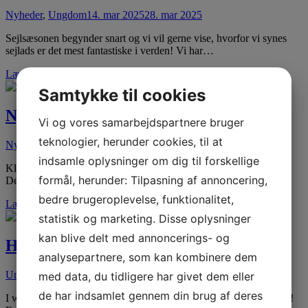
Nyheder
,
Ungdom
14. mar 2025
28. mar 2025
Sejlsæsonen begynder snart og vi vil gerne vise, hvorfor vi synes
sejlads er det mest fantastiske i verden! Vi har…
Læs mere
Samtykke til cookies
Nyt telefonnummer: 66666100
Vi og vores samarbejdspartnere bruger
teknologier, herunder cookies, til at
Nyheder
,
Sejlerskolen
,
Ungdom
02. dec 2024
02. dec 2024
indsamle oplysninger om dig til forskellige
Klubben har fået nyt telefonnummer! Det mundrette 66 66 61 00.
formål, herunder: Tilpasning af annoncering,
Det nye nummer giver nye muligheder som målrettede sluser…
bedre brugeroplevelse, funktionalitet,
Læs mere
statistik og marketing. Disse oplysninger
kan blive delt med annoncerings- og
Harboe Cup 2024
analysepartnere, som kan kombinere dem
Ungdom
30. sep 2024
29. okt 2024
med data, du tidligere har givet dem eller
de har indsamlet gennem din brug af deres
I weekenden var vi til årets sidste stævne, Harboe Cup i Skælskør!