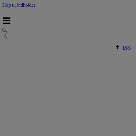
Hop til indholdet
-
M/S
-