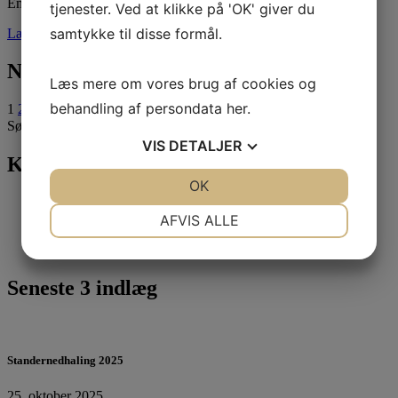
Emilia sikrede 2. pladsen i klassemesterskabet Vores fem…
tjenester. Ved at klikke på 'OK' giver du
samtykke til disse formål.
Læs mere
Navigation til indlæg
Læs mere om vores brug af cookies og
behandling af persondata
her
.
1
2
…
41
Næste
Søg efter:
VIS
DETALJER
Kategorier
JA
NEJ
OK
JA
NEJ
Nyheder
(296)
NØDVENDIGE
PRÆFERENCER
Sejlerskolen
(17)
AFVIS ALLE
Tursejlads
(27)
JA
NEJ
JA
NEJ
Ungdom
(246)
MARKETING
STATISTIK
Seneste 3 indlæg
Standernedhaling 2025
25. oktober 2025