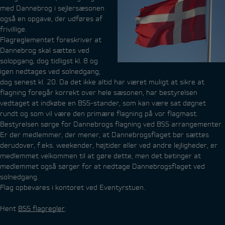
med Dannebrog i sejlersæsonen
også en opgave, der udføres af
frivillige.
Flagreglementet foreskriver at
Dannebrog skal sættes ved
solopgang, dog tidligst kl. 8 og
igen nedtages ved solnedgang,
dog senest kl. 20. Da det ikke altid har været muligt at sikre at
flagning foregår korrekt over hele sæsonen, har bestyrelsen
vedtaget at indkøbe en BSS-stander, som kan være sat døgnet
rundt og som vil være den primære flagning på vor flagmast.
Bestyrelsen sørge for Dannebrogs flagning ved BSS arrangementer.
Er der medlemmer, der mener, at Dannebrogsflaget bør sættes
derudover, f.eks. weekender, højtider eller ved andre lejligheder, er
medlemmet velkommen til at gøre dette, men det betinger at
medlemmet også sørger for at nedtage Dannebrogsflaget ved
solnedgang.
Flag opbevares i kontoret ved Eventyrstuen.
Hent
BSS flagregler
.