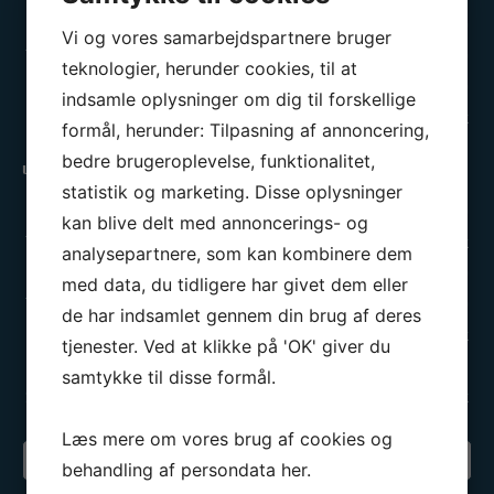
Onsdag:
09.00 - 13.00
Vi og vores samarbejdspartnere bruger
Torsdag:
13.00 - 17.00
teknologier, herunder cookies, til at
Fredag:
13.00 - 16.00
indsamle oplysninger om dig til forskellige
Lørdag - Søndag:
Lukket
formål, herunder: Tilpasning af annoncering,
bedre brugeroplevelse, funktionalitet,
Ungdomsafdelingen
statistik og marketing. Disse oplysninger
Mandag:
17.00 - 20.00
kan blive delt med annoncerings- og
Tirsdag:
Lukket
analysepartnere, som kan kombinere dem
Onsdag:
17.00 - 20.00
med data, du tidligere har givet dem eller
Torsdag:
17.00 - 21.00
de har indsamlet gennem din brug af deres
Fredag:
Lukket
tjenester. Ved at klikke på 'OK' giver du
Lørdag:
Efter aftale
samtykke til disse formål.
Søndag:
Lukket
Læs mere om vores brug af cookies og
Din sejlklub
behandling af persondata
her
.