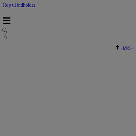
Hop til indholdet
-
M/S
-