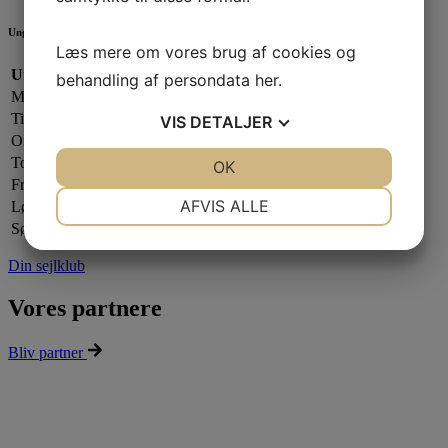
Ungdomsafdelingen
Læs mere om vores brug af cookies og
Ungdomsafdelingen:
behandling af persondata
her
.
Mandag:
17.00 - 20.00
Tirsdag:
Lukket
VIS
DETALJER
Onsdag:
17.00 - 20.00
Torsdag:
17.00 - 21.00
JA
NEJ
OK
JA
NEJ
Fredag:
Lukket
NØDVENDIGE
PRÆFERENCER
AFVIS ALLE
Lørdag:
Efter aftale
Søndag:
Lukket
JA
NEJ
JA
NEJ
Din sejlklub
MARKETING
STATISTIK
Vores partnere
Bliv partner