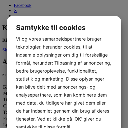
Facebook
X
Samtykke til cookies
Kontakt os
Vi og vores samarbejdspartnere bruger
Ring til os:
66666100
teknologier, herunder cookies, til at
Skriv til os
indsamle oplysninger om dig til forskellige
Åbningstider
formål, herunder: Tilpasning af annoncering,
bedre brugeroplevelse, funktionalitet,
Kontorets åbningstider
statistik og marketing. Disse oplysninger
kan blive delt med annoncerings- og
Kontorets åbningstider:
Mandag:
13.00 - 19.00
analysepartnere, som kan kombinere dem
Tirsdag:
13.00 - 17.00
med data, du tidligere har givet dem eller
Onsdag:
09.00 - 13.00
de har indsamlet gennem din brug af deres
Torsdag:
13.00 - 17.00
tjenester. Ved at klikke på 'OK' giver du
Fredag:
13.00 - 16.00
Lørdag - Søndag:
Lukket
samtykke til disse formål.