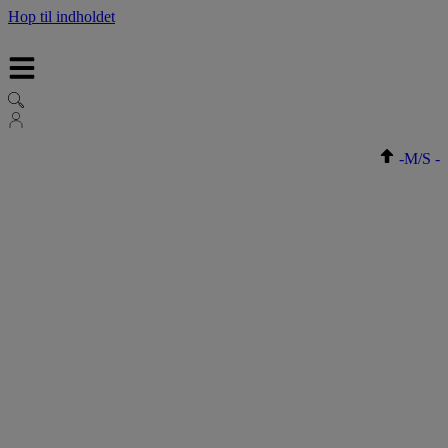
Hop til indholdet
-
M/S
-