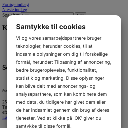
Forrige indlæg
Næste indlæg
Søg efter:
Samtykke til cookies
Kategorier
Vi og vores samarbejdspartnere bruger
Nyheder
(296)
Sejlerskolen
(17)
teknologier, herunder cookies, til at
Tursejlads
(27)
indsamle oplysninger om dig til forskellige
Ungdom
(246)
formål, herunder: Tilpasning af annoncering,
Seneste 3 indlæg
bedre brugeroplevelse, funktionalitet,
statistik og marketing. Disse oplysninger
kan blive delt med annoncerings- og
Standernedhaling 2025
analysepartnere, som kan kombinere dem
med data, du tidligere har givet dem eller
25. oktober 2025
Tusinde tak til alle, der havde trodset det utaknemmelige
de har indsamlet gennem din brug af deres
efterårsvejr…
Læs mere »
tjenester. Ved at klikke på 'OK' giver du
samtykke til disse formål.