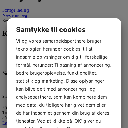
Forrige indlæg
Næste indlæg
Søg efter:
Samtykke til cookies
Kategorier
Vi og vores samarbejdspartnere bruger
Nyheder
(296)
teknologier, herunder cookies, til at
Sejlerskolen
(17)
Tursejlads
(27)
indsamle oplysninger om dig til forskellige
Ungdom
(246)
formål, herunder: Tilpasning af annoncering,
Seneste 3 indlæg
bedre brugeroplevelse, funktionalitet,
statistik og marketing. Disse oplysninger
kan blive delt med annoncerings- og
analysepartnere, som kan kombinere dem
Standernedhaling 2025
med data, du tidligere har givet dem eller
25. oktober 2025
de har indsamlet gennem din brug af deres
Tusinde tak til alle, der havde trodset det utaknemmelige
efterårsvejr…
tjenester. Ved at klikke på 'OK' giver du
Læs mere »