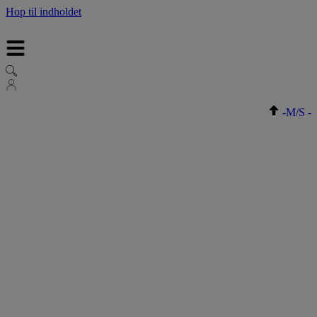
Hop til indholdet
-
M/S
-