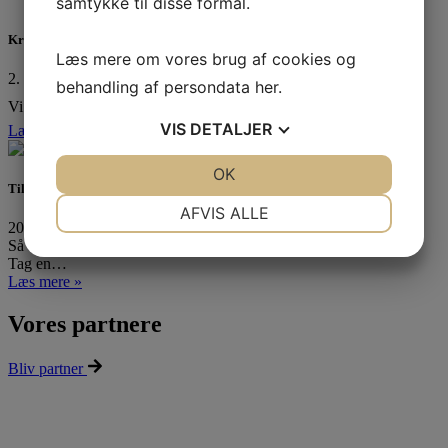
samtykke til disse formål.
Kredsmesterskab 2025
Læs mere om vores brug af cookies og
2. september 2025
behandling af persondata
her
.
Vi har været til Kredsmesterskab! ❤️⛵ I Tera Pro tog…
VIS
DETALJER
Læs mere »
JA
NEJ
OK
JA
NEJ
Tilmelding til teoretisk duelighedsbevis er åben
NØDVENDIGE
PRÆFERENCER
AFVIS ALLE
20. august 2025
JA
NEJ
JA
NEJ
Så er tilmeldingen til vinterens Teoretiske Duelighedsbevis åben!
Tag en…
MARKETING
STATISTIK
Læs mere »
Vores partnere
Bliv partner