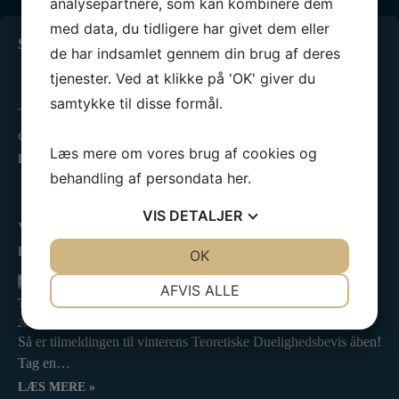
analysepartnere, som kan kombinere dem
med data, du tidligere har givet dem eller
Seneste 3 indlæg
de har indsamlet gennem din brug af deres
Standernedhaling 2025
tjenester. Ved at klikke på 'OK' giver du
25. oktober 2025
samtykke til disse formål.
Tusinde tak til alle, der havde trodset det utaknemmelige
efterårsvejr…
Læs mere om vores brug af cookies og
LÆS MERE »
behandling af persondata
her
.
Kredsmesterskab 2025
2. september 2025
VIS
DETALJER
Vi har været til Kredsmesterskab! ❤️⛵ I Tera Pro tog…
LÆS MERE »
JA
NEJ
OK
JA
NEJ
NØDVENDIGE
PRÆFERENCER
AFVIS ALLE
Tilmelding til teoretisk duelighedsbevis er åben
JA
NEJ
JA
NEJ
20. august 2025
Så er tilmeldingen til vinterens Teoretiske Duelighedsbevis åben!
MARKETING
STATISTIK
Tag en…
LÆS MERE »