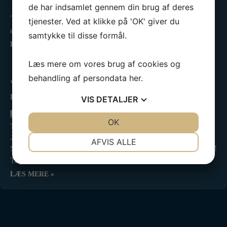
de har indsamlet gennem din brug af deres
25. oktober 2025
Tusinde tak til alle, der havde trodset det utaknemmelige
tjenester. Ved at klikke på 'OK' giver du
efterårsvejr…
samtykke til disse formål.
LÆS MERE »
Kredsmesterskab 2025
Læs mere om vores brug af cookies og
2. september 2025
behandling af persondata
her
.
Vi har været til Kredsmesterskab! ❤️⛵ I Tera Pro tog…
LÆS MERE »
VIS
DETALJER
JA
NEJ
OK
JA
NEJ
Tilmelding til teoretisk duelighedsbevis er åben
NØDVENDIGE
PRÆFERENCER
20. august 2025
AFVIS ALLE
Så er tilmeldingen til vinterens Teoretiske Duelighedsbevis åben!
JA
NEJ
JA
NEJ
Tag en…
MARKETING
STATISTIK
LÆS MERE »