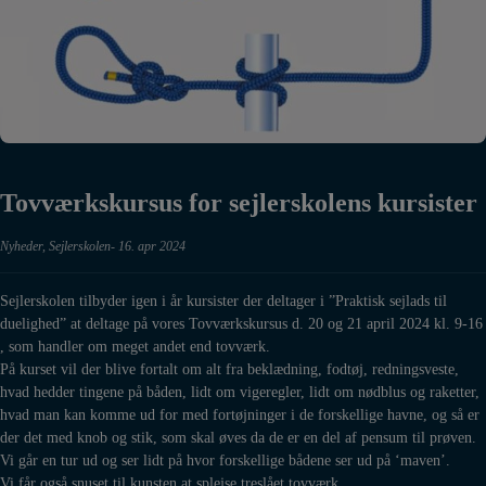
Tovværkskursus for sejlerskolens kursister
Nyheder
,
Sejlerskolen
16. apr 2024
Sejlerskolen tilbyder igen i år kursister der deltager i ”Praktisk sejlads til
duelighed” at deltage på vores Tovværkskursus d. 20 og 21 april 2024 kl. 9-16
, som handler om meget andet end tovværk.
På kurset vil der blive fortalt om alt fra beklædning, fodtøj, redningsveste,
hvad hedder tingene på båden, lidt om vigeregler, lidt om nødblus og raketter,
hvad man kan komme ud for med fortøjninger i de forskellige havne, og så er
der det med knob og stik, som skal øves da de er en del af pensum til prøven.
Vi går en tur ud og ser lidt på hvor forskellige bådene ser ud på ‘maven’.
Vi får også snuset til kunsten at splejse treslået tovværk.