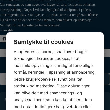
Om søndagen, og som noget nyt, kigger vi på principperne omkring
mastepåsætning. Noget I vil have lejlighed til at afprøve i praksis
efterfølgende, da vi skal hjælpe til med at sætte master på skolebådene.
Og så er der alt det der er ind i mellem, som dukker op undervejs.
Vel mødt til jer kursister på tovværkskurset.
Share this:
Facebook
X
Samtykke til cookies
Vi og vores samarbejdspartnere bruger
Indlægsnavigation
FORRIGE INDLÆG
NÆSTE INDLÆG
teknologier, herunder cookies, til at
indsamle oplysninger om dig til forskellige
formål, herunder: Tilpasning af annoncering,
bedre brugeroplevelse, funktionalitet,
statistik og marketing. Disse oplysninger
kan blive delt med annoncerings- og
Seneste 3 indlæg
analysepartnere, som kan kombinere dem
med data, du tidligere har givet dem eller
Standernedhaling 2025