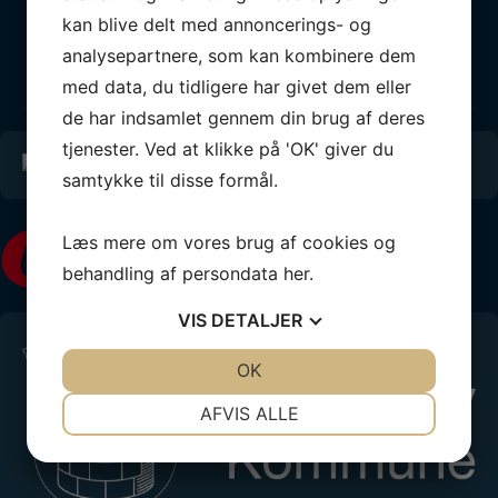
kan blive delt med annoncerings- og
Vores partnere
analysepartnere, som kan kombinere dem
BLIV PARTNER
med data, du tidligere har givet dem eller
de har indsamlet gennem din brug af deres
tjenester. Ved at klikke på 'OK' giver du
samtykke til disse formål.
Læs mere om vores brug af cookies og
behandling af persondata
her
.
VIS
DETALJER
JA
NEJ
OK
JA
NEJ
NØDVENDIGE
PRÆFERENCER
AFVIS ALLE
JA
NEJ
JA
NEJ
MARKETING
STATISTIK