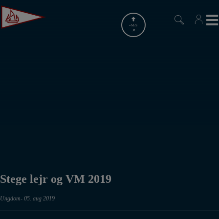
Hop
til
indholdet
-
M/S
-
Stege lejr og VM 2019
Ungdom
05. aug 2019