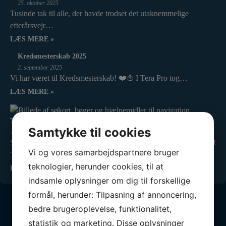
25. oktober 2025
Tusinde tak til alle, der havde trodset det utaknemmelige
efterårsvejr…
LÆS MERE »
Kredsmesterskab 2025
2. september 2025
Vi har været til Kredsmesterskab! ❤️⛵ I Tera Pro tog…
LÆS MERE »
Tilmelding til teoretisk duelighedsbevis er åben
Samtykke til cookies
20. august 2025
Så er tilmeldingen til vinterens Teoretiske Duelighedsbevis åben!
Vi og vores samarbejdspartnere bruger
Tag en…
teknologier, herunder cookies, til at
LÆS MERE »
indsamle oplysninger om dig til forskellige
formål, herunder: Tilpasning af annoncering,
bedre brugeroplevelse, funktionalitet,
statistik og marketing. Disse oplysninger