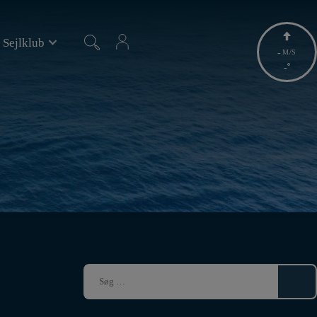
 Sejlklub
-
M/S
-