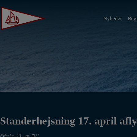
Hop
til
Nyheder
Beg
indholdet
Standerhejsning 17. april afl
Nyheder
13. apr 2021