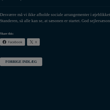
Desværre må vi ikke afholde sociale arrangementer i øjeblikket,
Standeren, så alle kan se, at sæsonen er startet. God sejlersæson t
Share this:
Facebook
X
Indlægsnavigation
FORRIGE INDLÆG