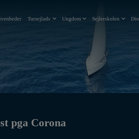
ivenheder
Tursejlads
Ungdom
Sejlerskolen
Din
yst pga Corona