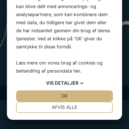
kan blive delt med annoncerings- og
analysepartnere, som kan kombinere dem
med data, du tidligere har givet dem eller
de har indsamlet gennem din brug af deres
tjenester. Ved at klikke på 'OK' giver du
samtykke til disse formål.
Læs mere om vores brug af cookies og
behandling af persondata
her
.
VIS
DETALJER
JA
NEJ
OK
JA
NEJ
NØDVENDIGE
PRÆFERENCER
AFVIS ALLE
JA
NEJ
JA
NEJ
MARKETING
STATISTIK