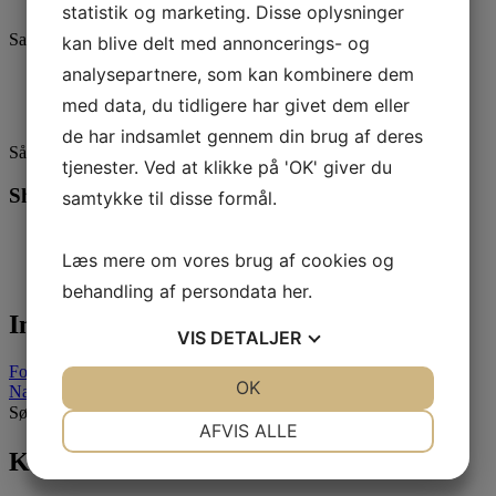
statistik og marketing. Disse oplysninger
Samling inden lørdagens cykeltur
kan blive delt med annoncerings- og
analysepartnere, som kan kombinere dem
med data, du tidligere har givet dem eller
de har indsamlet gennem din brug af deres
Så er der pause……
tjenester. Ved at klikke på 'OK' giver du
Share this:
samtykke til disse formål.
Facebook
X
Læs mere om vores brug af cookies og
behandling af persondata
her
.
Indlægsnavigation
VIS
DETALJER
Forrige indlæg
JA
NEJ
OK
JA
NEJ
Næste indlæg
Søg efter:
NØDVENDIGE
PRÆFERENCER
AFVIS ALLE
Kategorier
JA
NEJ
JA
NEJ