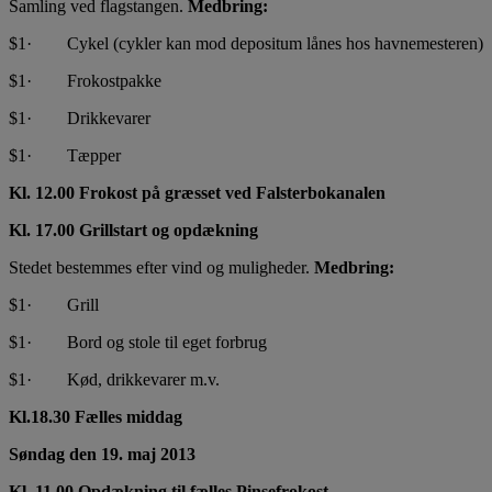
Samling ved flagstangen.
Medbring:
$1· Cykel (cykler kan mod depositum lånes hos havnemesteren)
$1· Frokostpakke
$1· Drikkevarer
$1· Tæpper
Kl. 12.00 Frokost på græsset ved Falsterbokanalen
Kl. 17.00 Grillstart og opdækning
Stedet bestemmes efter vind og muligheder.
Medbring:
$1· Grill
$1· Bord og stole til eget forbrug
$1· Kød, drikkevarer m.v.
Kl.18.30 Fælles middag
Søndag den 19. maj 2013
Kl. 11.00 Opdækning til fælles Pinsefrokost