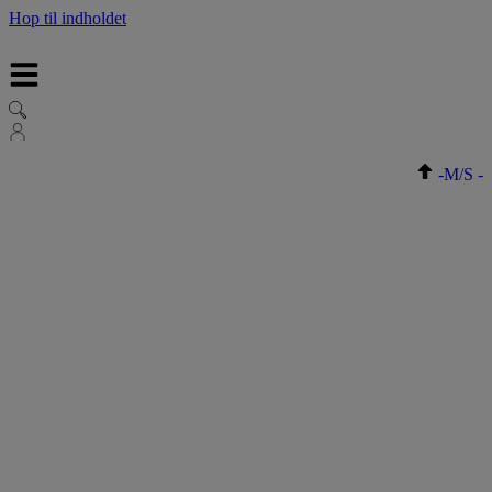
Hop til indholdet
-
M/S
-