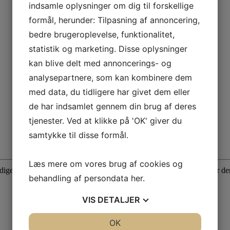
indsamle oplysninger om dig til forskellige
formål, herunder: Tilpasning af annoncering,
bedre brugeroplevelse, funktionalitet,
statistik og marketing. Disse oplysninger
kan blive delt med annoncerings- og
analysepartnere, som kan kombinere dem
med data, du tidligere har givet dem eller
de har indsamlet gennem din brug af deres
tjenester. Ved at klikke på 'OK' giver du
samtykke til disse formål.
Læs mere om vores brug af cookies og
dige pladser i optimistjolleafdelingen (typisk 9 – 12 årige). Ligeså er d
behandling af persondata
her
.
VIS
DETALJER
JA
NEJ
OK
JA
NEJ