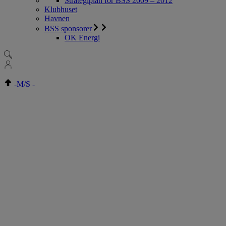
Strategiplan for BSS 2009 – 2012
Klubhuset
Havnen
BSS sponsorer
OK Energi
-
M/S
-