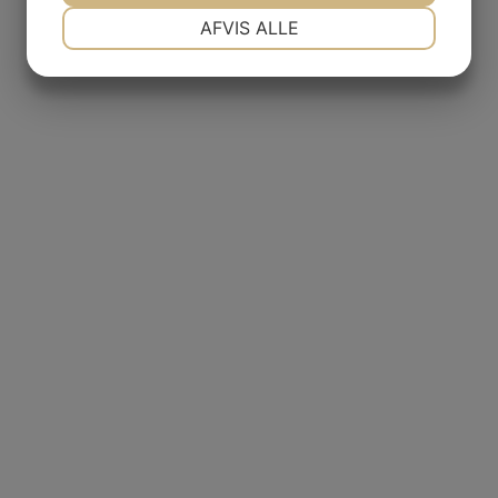
NØDVENDIGE
PRÆFERENCER
AFVIS ALLE
JA
NEJ
JA
NEJ
MARKETING
STATISTIK