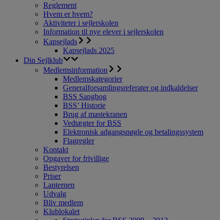
Reglement
Hvem er hvem?
Aktiviteter i sejlerskolen
Information til nye elever i sejlerskolen
Kapsejlads
Kapsejlads 2025
Din Sejlklub
Medlemsinformation
Medlemskategorier
Generalforsamlingsreferater og indkaldelser
BSS Sangbog
BSS’ Historie
Brug af mastekranen
Vedtægter for BSS
Elektronisk adgangsnøgle og betalingssystem
Flagregler
Kontakt
Opgaver for frivillige
Bestyrelsen
Priser
Lanternen
Udvalg
Bliv medlem
Klublokalet