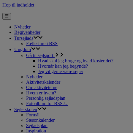
Hop til indholdet
Nyheder
Begivenheder
Tursejlads
Fællesture i BSS
Ungdom
Gå til sejlsport!
Hvad skal jeg bruge og hvad koster det?
Hvornår kan jeg begynde?
Jeg vil gerne være sejler
Nyheder
Aktivitetskalender
Om aktiviteterne
Hvem er hvem?
Personlig sejladsplan
Fotoalbum for BSS-U
Sejlerskolen
Formål
Sæsonkalender
Sejladsplan
Inspiration