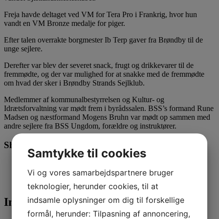
Freja havde deltaget ved VM for Tera Pro i Frankrig, hvor hun
vandt en VM Bronze medalje for piger.
Efter talen overrakte borgmester Ib Terp gaver fra Brøndby til de
unge sejlere.
Derefter var blev der severet snack, frugt og drikkevarer til de
fremmødte, og der var mulighed for at snakke med de fremmødte
om hvad der sker i Brøndby Strands Sejlklub.
Medlemmer af kommunalbestyrrelsen og Kultur- og
Idrætsforvaltning var mødt frem i byrådssalen. BSS’s formand Rune
Madsen og næstformand Mogens Bruhn var mødt op sammen med
andre sejlere fra BSS Ungdom, forældre og instruktører.
Share this:
Samtykke til cookies
Facebook
Vi og vores samarbejdspartnere bruger
X
teknologier, herunder cookies, til at
indsamle oplysninger om dig til forskellige
Indlægsnavigation
formål, herunder: Tilpasning af annoncering,