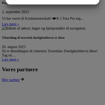
JA
NEJ
JA
NEJ
Kredsmesterskab 2025
MARKETING
STATISTIK
2. september 2025
Vi har været til Kredsmesterskab! ❤️⛵ I Tera Pro tog…
Læs mere »
Tilmelding til teoretisk duelighedsbevis er åben
20. august 2025
Så er tilmeldingen til vinterens Teoretiske Duelighedsbevis åben!
Tag en…
Læs mere »
Vores partnere
Bliv partner