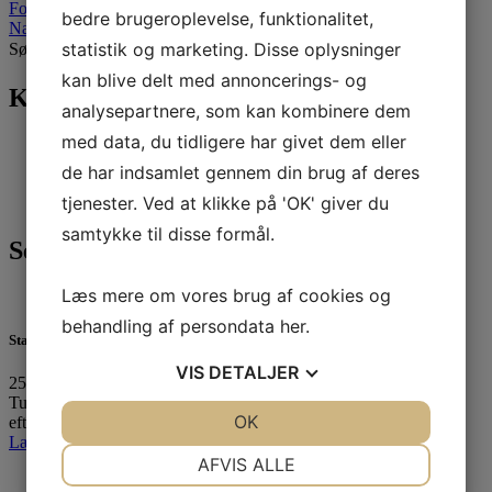
Forrige indlæg
bedre brugeroplevelse, funktionalitet,
Næste indlæg
statistik og marketing. Disse oplysninger
Søg efter:
kan blive delt med annoncerings- og
Kategorier
analysepartnere, som kan kombinere dem
med data, du tidligere har givet dem eller
Nyheder
(296)
Sejlerskolen
(17)
de har indsamlet gennem din brug af deres
Tursejlads
(27)
tjenester. Ved at klikke på 'OK' giver du
Ungdom
(246)
samtykke til disse formål.
Seneste 3 indlæg
Læs mere om vores brug af cookies og
behandling af persondata
her
.
Standernedhaling 2025
VIS
DETALJER
25. oktober 2025
Tusinde tak til alle, der havde trodset det utaknemmelige
JA
NEJ
OK
JA
NEJ
efterårsvejr…
Læs mere »
NØDVENDIGE
PRÆFERENCER
AFVIS ALLE