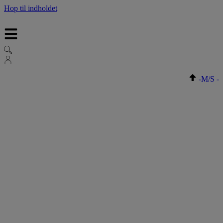
Hop til indholdet
-
M/S
-