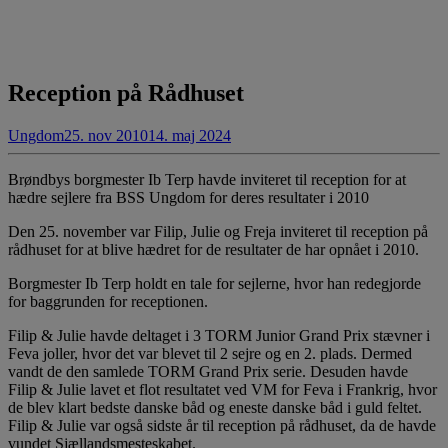
Reception på Rådhuset
Ungdom
25. nov 2010
14. maj 2024
Brøndbys borgmester Ib Terp havde inviteret til reception for at
hædre sejlere fra BSS Ungdom for deres resultater i 2010
Den 25. november var Filip, Julie og Freja inviteret til reception på
rådhuset for at blive hædret for de resultater de har opnået i 2010.
Borgmester Ib Terp holdt en tale for sejlerne, hvor han redegjorde
for baggrunden for receptionen.
Filip & Julie havde deltaget i 3 TORM Junior Grand Prix stævner i
Feva joller, hvor det var blevet til 2 sejre og en 2. plads. Dermed
vandt de den samlede TORM Grand Prix serie. Desuden havde
Filip & Julie lavet et flot resultatet ved VM for Feva i Frankrig,
hvor
de blev klart bedste danske båd og eneste danske båd i guld feltet.
Filip & Julie var også sidste år til reception på rådhuset, da de havde
vundet Sjællandsmesteskabet.