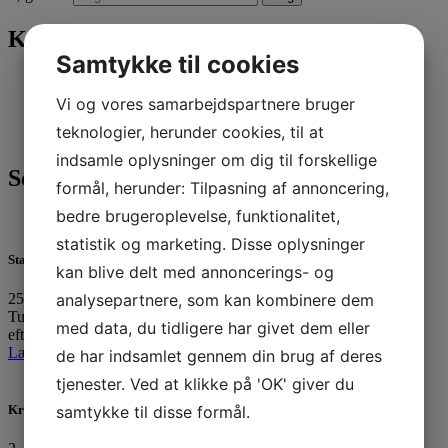
Kategorier
Samtykke til cookies
Nyheder
(296)
Sejlerskolen
(17)
Vi og vores samarbejdspartnere bruger
Tursejlads
(27)
teknologier, herunder cookies, til at
Ungdom
(246)
indsamle oplysninger om dig til forskellige
Seneste 3 indlæg
formål, herunder: Tilpasning af annoncering,
bedre brugeroplevelse, funktionalitet,
statistik og marketing. Disse oplysninger
Standernedhaling 2025
kan blive delt med annoncerings- og
analysepartnere, som kan kombinere dem
25. oktober 2025
Tusinde tak til alle, der havde trodset det utaknemmelige
med data, du tidligere har givet dem eller
efterårsvejr…
Læs mere »
de har indsamlet gennem din brug af deres
tjenester. Ved at klikke på 'OK' giver du
samtykke til disse formål.
Kredsmesterskab 2025