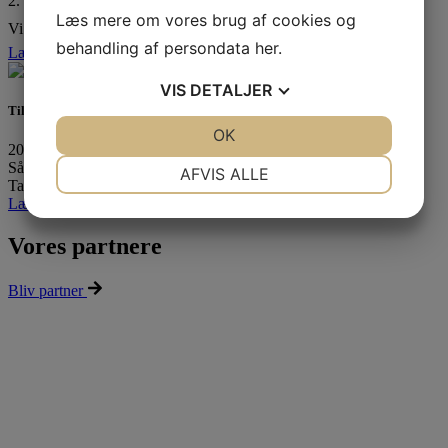
2. september 2025
Læs mere om vores brug af cookies og
Vi har været til Kredsmesterskab! ❤️⛵ I Tera Pro tog…
behandling af persondata
her
.
Læs mere »
VIS
DETALJER
Tilmelding til teoretisk duelighedsbevis er åben
JA
NEJ
OK
JA
NEJ
20. august 2025
NØDVENDIGE
PRÆFERENCER
Så er tilmeldingen til vinterens Teoretiske Duelighedsbevis åben!
AFVIS ALLE
Tag en…
Læs mere »
JA
NEJ
JA
NEJ
MARKETING
STATISTIK
Vores partnere
Bliv partner