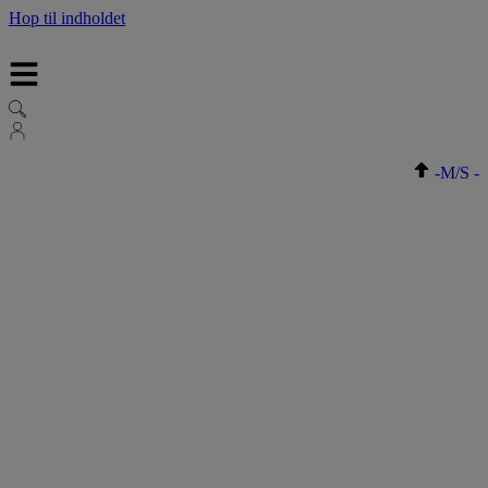
Hop til indholdet
-
M/S
-