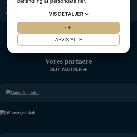
behandling af persondata
her
.
Tag en…
LÆS MERE »
VIS
DETALJER
JA
NEJ
OK
JA
NEJ
NØDVENDIGE
PRÆFERENCER
AFVIS ALLE
JA
NEJ
JA
NEJ
MARKETING
STATISTIK
Vores partnere
BLIV PARTNER