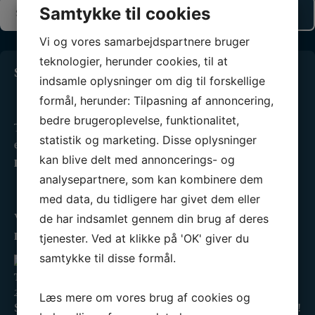
Samtykke til cookies
Vi og vores samarbejdspartnere bruger
teknologier, herunder cookies, til at
Seneste 3 indlæg
indsamle oplysninger om dig til forskellige
Standernedhaling 2025
formål, herunder: Tilpasning af annoncering,
25. oktober 2025
bedre brugeroplevelse, funktionalitet,
Tusinde tak til alle, der havde trodset det utaknemmelige
statistik og marketing. Disse oplysninger
efterårsvejr…
kan blive delt med annoncerings- og
LÆS MERE »
analysepartnere, som kan kombinere dem
Kredsmesterskab 2025
med data, du tidligere har givet dem eller
2. september 2025
de har indsamlet gennem din brug af deres
Vi har været til Kredsmesterskab! ❤️⛵ I Tera Pro tog…
tjenester. Ved at klikke på 'OK' giver du
LÆS MERE »
samtykke til disse formål.
Tilmelding til teoretisk duelighedsbevis er åben
20. august 2025
Læs mere om vores brug af cookies og
Så er tilmeldingen til vinterens Teoretiske Duelighedsbevis åben!