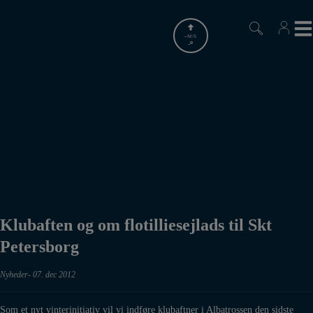
Hop
til
indholdet
-
M/S
-
Klubaften og om flotilliesejlads til Skt
Petersborg
Nyheder
07. dec 2012
Som et nyt vinterinitiativ vil vi indføre klubaftner i Albatrossen den sidste