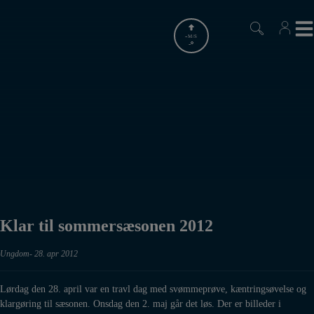
Hop
til
indholdet
-
M/S
-
Klar til sommersæsonen 2012
Ungdom
28. apr 2012
Lørdag den 28. april var en travl dag med svømmeprøve, kæntringsøvelse og
klargøring til sæsonen. Onsdag den 2. maj går det løs. Der er billeder i