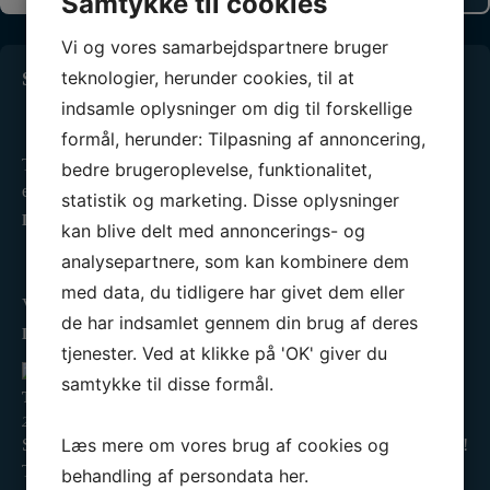
Samtykke til cookies
Vi og vores samarbejdspartnere bruger
teknologier, herunder cookies, til at
Seneste 3 indlæg
indsamle oplysninger om dig til forskellige
Standernedhaling 2025
formål, herunder: Tilpasning af annoncering,
25. oktober 2025
Tusinde tak til alle, der havde trodset det utaknemmelige
bedre brugeroplevelse, funktionalitet,
efterårsvejr…
statistik og marketing. Disse oplysninger
LÆS MERE »
kan blive delt med annoncerings- og
Kredsmesterskab 2025
analysepartnere, som kan kombinere dem
2. september 2025
med data, du tidligere har givet dem eller
Vi har været til Kredsmesterskab! ❤️⛵ I Tera Pro tog…
de har indsamlet gennem din brug af deres
LÆS MERE »
tjenester. Ved at klikke på 'OK' giver du
samtykke til disse formål.
Tilmelding til teoretisk duelighedsbevis er åben
20. august 2025
Læs mere om vores brug af cookies og
Så er tilmeldingen til vinterens Teoretiske Duelighedsbevis åben!
Tag en…
behandling af persondata
her
.