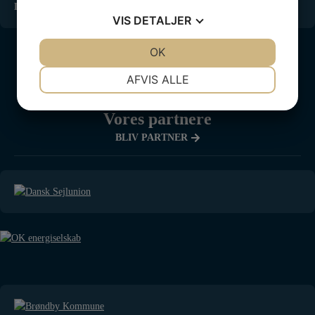
LÆS MERE »
VIS
DETALJER
JA
NEJ
OK
JA
NEJ
NØDVENDIGE
PRÆFERENCER
AFVIS ALLE
JA
NEJ
JA
NEJ
Vores partnere
MARKETING
STATISTIK
BLIV PARTNER