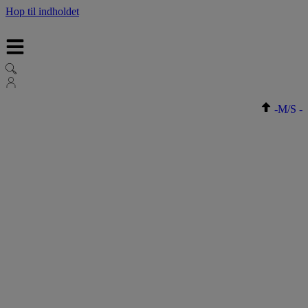
Hop til indholdet
-
M/S
-