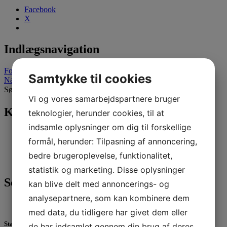
Facebook
X
Indlægsnavigation
Forrige indlæg
Samtykke til cookies
Næste indlæg
Søg efter:
Vi og vores samarbejdspartnere bruger
Kategorier
teknologier, herunder cookies, til at
indsamle oplysninger om dig til forskellige
Nyheder
(296)
formål, herunder: Tilpasning af annoncering,
Sejlerskolen
(17)
Tursejlads
(27)
bedre brugeroplevelse, funktionalitet,
Ungdom
(246)
statistik og marketing. Disse oplysninger
Seneste 3 indlæg
kan blive delt med annoncerings- og
analysepartnere, som kan kombinere dem
med data, du tidligere har givet dem eller
Standernedhaling 2025
de har indsamlet gennem din brug af deres