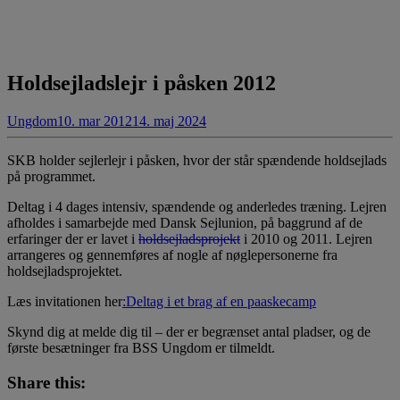
Holdsejladslejr i påsken 2012
Ungdom
10. mar 2012
14. maj 2024
SKB holder sejlerlejr i påsken, hvor der står spændende holdsejlads
på programmet.
Deltag i 4 dages intensiv, spændende og anderledes træning. Lejren
afholdes i samarbejde med Dansk Sejlunion, på baggrund af de
erfaringer der er lavet i
holdsejladsprojekt
i 2010 og 2011. Lejren
arrangeres og gennemføres af nogle af nøglepersonerne fra
holdsejladsprojektet.
Læs invitationen her
:Deltag i et brag af en paaskecamp
Skynd dig at melde dig til – der er begrænset antal pladser, og de
første besætninger fra BSS Ungdom er tilmeldt.
Share this: