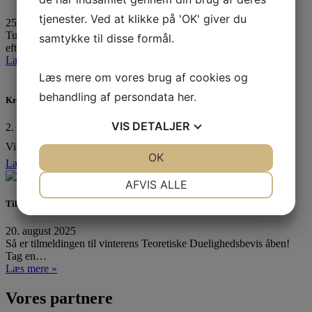
tjenester. Ved at klikke på 'OK' giver du
25. oktober 2025
Tusinde tak til alle, der havde trodset det utaknemmelige
samtykke til disse formål.
efterårsvejr…
Læs mere »
Læs mere om vores brug af cookies og
behandling af persondata
her
.
Kredsmesterskab 2025
VIS
DETALJER
2. september 2025
Vi har været til Kredsmesterskab! ❤️⛵ I Tera Pro tog…
JA
NEJ
OK
JA
NEJ
Læs mere »
NØDVENDIGE
PRÆFERENCER
AFVIS ALLE
Tilmelding til teoretisk duelighedsbevis er åben
JA
NEJ
JA
NEJ
MARKETING
STATISTIK
20. august 2025
Så er tilmeldingen til vinterens Teoretiske Duelighedsbevis åben!
Tag en…
Læs mere »
Vores partnere