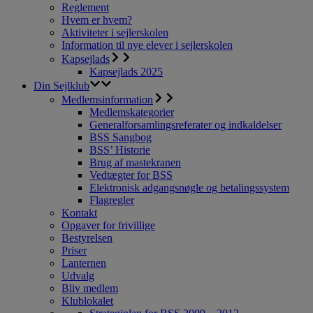
Reglement
Hvem er hvem?
Aktiviteter i sejlerskolen
Information til nye elever i sejlerskolen
Kapsejlads
Kapsejlads 2025
Din Sejlklub
Medlemsinformation
Medlemskategorier
Generalforsamlingsreferater og indkaldelser
BSS Sangbog
BSS’ Historie
Brug af mastekranen
Vedtægter for BSS
Elektronisk adgangsnøgle og betalingssystem
Flagregler
Kontakt
Opgaver for frivillige
Bestyrelsen
Priser
Lanternen
Udvalg
Bliv medlem
Klublokalet