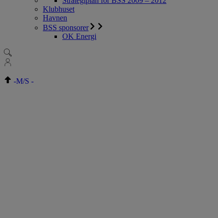
Strategiplan for BSS 2009 – 2012
Klubhuset
Havnen
BSS sponsorer
OK Energi
-
M/S
-