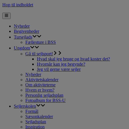
Hop til indholdet
Nyheder
Begivenheder
Tursejlads
Fællesture i BSS
Ungdom
Gå til sejlsport!
Hvad skal jeg bruge og hvad koster det?
Hvornår kan jeg begynde?
Jeg vil gerne være sejler
Nyheder
Aktivitetskalender
Om aktiviteterne
Hvem er hvem?
Personlig sejladsplan
Fotoalbum for BSS-U
Sejlerskolen
Formål
Sæsonkalender
Sejladsplan
Inspiration