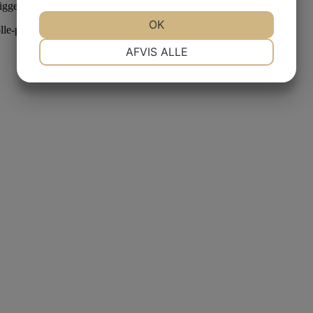
igge på, da der er “øvelser på gulv”.
JA
NEJ
OK
JA
NEJ
ølle-princippet. Tilmelding her.
NØDVENDIGE
PRÆFERENCER
AFVIS ALLE
JA
NEJ
JA
NEJ
MARKETING
STATISTIK