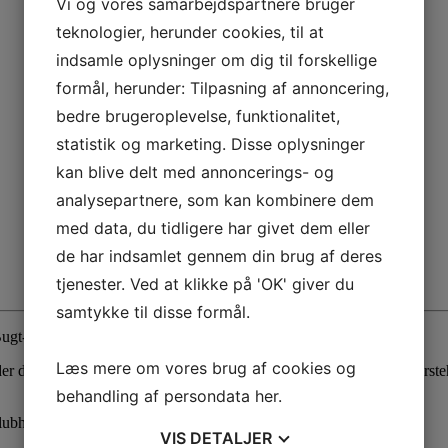
Vi og vores samarbejdspartnere bruger
teknologier, herunder cookies, til at
indsamle oplysninger om dig til forskellige
formål, herunder: Tilpasning af annoncering,
bedre brugeroplevelse, funktionalitet,
statistik og marketing. Disse oplysninger
kan blive delt med annoncerings- og
analysepartnere, som kan kombinere dem
med data, du tidligere har givet dem eller
de har indsamlet gennem din brug af deres
tjenester. Ved at klikke på 'OK' giver du
samtykke til disse formål.
Bugt-kredsen.
Læs mere om vores brug af cookies og
der det også her, at uheldet kan være ude. I sådan en situation kan førs
behandling af persondata
her
.
lubhus. Billedet er fra BSS Ungdoms førstehjælpskursus i 2010.
VIS
DETALJER