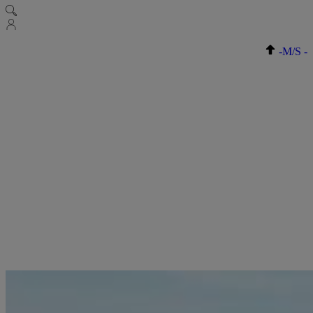
-
M/S
-