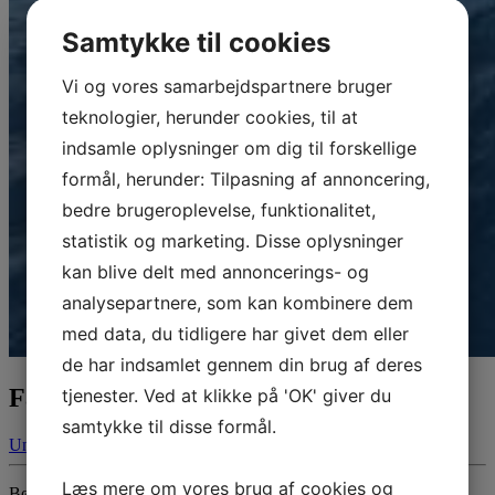
Samtykke til cookies
Vi og vores samarbejdspartnere bruger
teknologier, herunder cookies, til at
indsamle oplysninger om dig til forskellige
formål, herunder: Tilpasning af annoncering,
bedre brugeroplevelse, funktionalitet,
statistik og marketing. Disse oplysninger
kan blive delt med annoncerings- og
analysepartnere, som kan kombinere dem
med data, du tidligere har givet dem eller
de har indsamlet gennem din brug af deres
Fastelavn 2010
tjenester. Ved at klikke på 'OK' giver du
samtykke til disse formål.
Ungdom
20. jan 2010
14. maj 2024
Læs mere om vores brug af cookies og
Børn og barnlige sjæle inviteres til Fastelavn i BSS