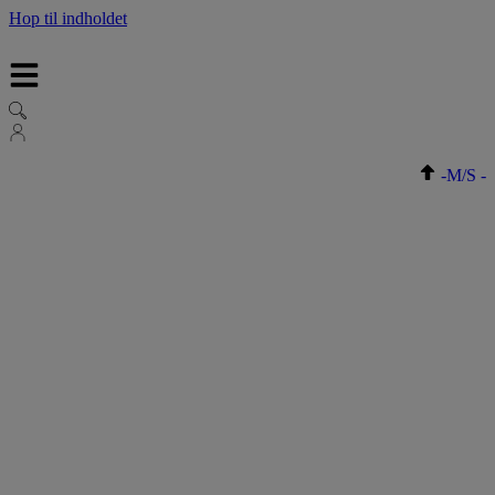
Hop til indholdet
-
M/S
-