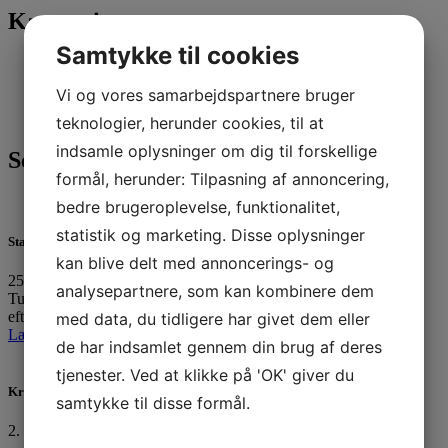
Kategorier
Samtykke til cookies
Nyheder
(296)
Sejlerskolen
(17)
Vi og vores samarbejdspartnere bruger
Tursejlads
(27)
Ungdom
(246)
teknologier, herunder cookies, til at
indsamle oplysninger om dig til forskellige
Seneste 3 indlæg
formål, herunder: Tilpasning af annoncering,
bedre brugeroplevelse, funktionalitet,
statistik og marketing. Disse oplysninger
Standernedhaling 2025
kan blive delt med annoncerings- og
25. oktober 2025
analysepartnere, som kan kombinere dem
Tusinde tak til alle, der havde trodset det utaknemmelige
efterårsvejr…
med data, du tidligere har givet dem eller
Læs mere »
de har indsamlet gennem din brug af deres
tjenester. Ved at klikke på 'OK' giver du
Kredsmesterskab 2025
samtykke til disse formål.
2. september 2025