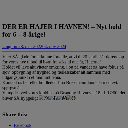
DER ER HAJER I HAVNEN! – Nyt hold
for 6 – 8 årige!
Ungdom
28. mar 2022
04. nov 2024
Vi er SÅ glade for at kunne fortælle, at vi d. 20. april slår dørene op
for vores nye tilbud til børn fra seks til otte år, Hajerne!
Holdet vil lave aktiviteter omkring, i og på vandet og have fokus på
sjov, opbygning af tryghed og fællesskaber alt sammen med
udgangspunkt i et maritimt tema.
Kontakt os her eller holdleder Tina Bresemann Iannella med evt.
spørgsmål.
Vi mødes ved vores klubhus på Brøndby Havnevej 18 kl. 17:00, det
bliver SÅ hyggeligt
Share this:
Facebook