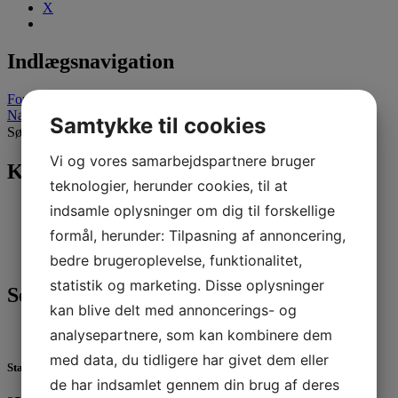
X
Indlægsnavigation
Forrige indlæg
Næste indlæg
Samtykke til cookies
Søg efter:
Vi og vores samarbejdspartnere bruger
Kategorier
teknologier, herunder cookies, til at
Nyheder
(296)
indsamle oplysninger om dig til forskellige
Sejlerskolen
(17)
formål, herunder: Tilpasning af annoncering,
Tursejlads
(27)
Ungdom
(246)
bedre brugeroplevelse, funktionalitet,
statistik og marketing. Disse oplysninger
Seneste 3 indlæg
kan blive delt med annoncerings- og
analysepartnere, som kan kombinere dem
med data, du tidligere har givet dem eller
Standernedhaling 2025
de har indsamlet gennem din brug af deres