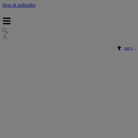
Hop til indholdet
-
M/S
-