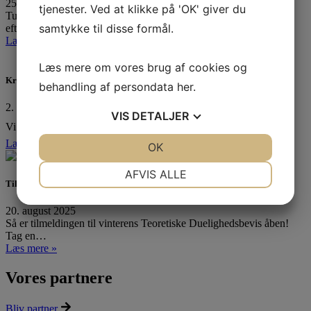
25. oktober 2025
tjenester. Ved at klikke på 'OK' giver du
Tusinde tak til alle, der havde trodset det utaknemmelige
samtykke til disse formål.
efterårsvejr…
Læs mere »
Læs mere om vores brug af cookies og
Kredsmesterskab 2025
behandling af persondata
her
.
2. september 2025
VIS
DETALJER
Vi har været til Kredsmesterskab! ❤️⛵ I Tera Pro tog…
Læs mere »
JA
NEJ
OK
JA
NEJ
NØDVENDIGE
PRÆFERENCER
AFVIS ALLE
Tilmelding til teoretisk duelighedsbevis er åben
JA
NEJ
JA
NEJ
20. august 2025
MARKETING
STATISTIK
Så er tilmeldingen til vinterens Teoretiske Duelighedsbevis åben!
Tag en…
Læs mere »
Vores partnere
Bliv partner