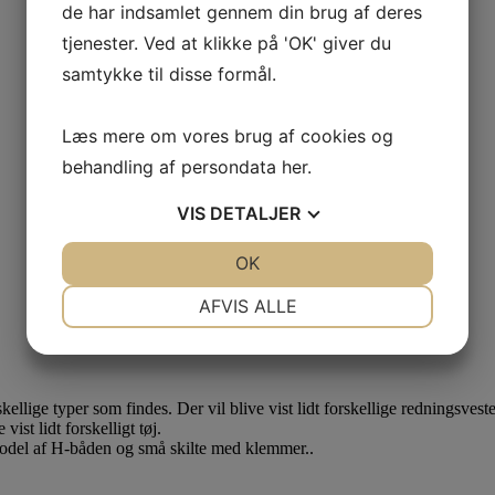
de har indsamlet gennem din brug af deres
tjenester. Ved at klikke på 'OK' giver du
samtykke til disse formål.
Læs mere om vores brug af cookies og
behandling af persondata
her
.
VIS
DETALJER
JA
NEJ
OK
JA
NEJ
NØDVENDIGE
PRÆFERENCER
AFVIS ALLE
JA
NEJ
JA
NEJ
MARKETING
STATISTIK
ellige typer som findes. Der vil blive vist lidt forskellige redningsveste
ist lidt forskelligt tøj.
odel af H-båden og små skilte med klemmer..