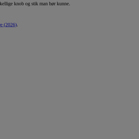
rskellige knob og stik man bør kunne.
re (2026)
.