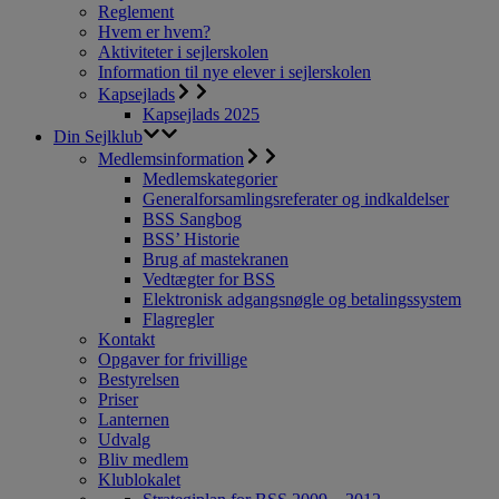
Reglement
Hvem er hvem?
Aktiviteter i sejlerskolen
Information til nye elever i sejlerskolen
Kapsejlads
Kapsejlads 2025
Din Sejlklub
Medlemsinformation
Medlemskategorier
Generalforsamlingsreferater og indkaldelser
BSS Sangbog
BSS’ Historie
Brug af mastekranen
Vedtægter for BSS
Elektronisk adgangsnøgle og betalingssystem
Flagregler
Kontakt
Opgaver for frivillige
Bestyrelsen
Priser
Lanternen
Udvalg
Bliv medlem
Klublokalet