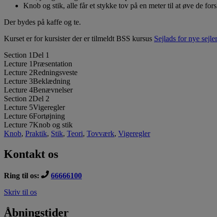
Knob og stik, alle får et stykke tov på en meter til at øve de fo
Der bydes på kaffe og te.
Kurset er for kursister der er tilmeldt BSS kursus
Sejlads for nye sejle
Section 1
Del 1
Lecture 1
Præsentation
Lecture 2
Redningsveste
Lecture 3
Beklædning
Lecture 4
Benævnelser
Section 2
Del 2
Lecture 5
Vigeregler
Lecture 6
Fortøjning
Lecture 7
Knob og stik
Knob
,
Praktik
,
Stik
,
Teori
,
Tovværk
,
Vigeregler
Kontakt os
Ring til os:
66666100
Skriv til os
Åbningstider