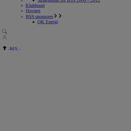
Strategiplan for BSS 2009 – 2012
Klubhuset
Havnen
BSS sponsorer
OK Energi
-
M/S
-