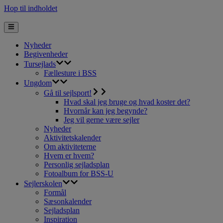
Hop til indholdet
Nyheder
Begivenheder
Tursejlads
Fællesture i BSS
Ungdom
Gå til sejlsport!
Hvad skal jeg bruge og hvad koster det?
Hvornår kan jeg begynde?
Jeg vil gerne være sejler
Nyheder
Aktivitetskalender
Om aktiviteterne
Hvem er hvem?
Personlig sejladsplan
Fotoalbum for BSS-U
Sejlerskolen
Formål
Sæsonkalender
Sejladsplan
Inspiration