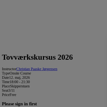
Tovværkskursus 2026
Instructor
Christian Paaske Jørgensen
Type
Onsite Course
Date
12. maj, 2026
Time
18:00 - 21:30
Place
Skipperstuen
Seat
3/11
Price
Free
Please sign in first