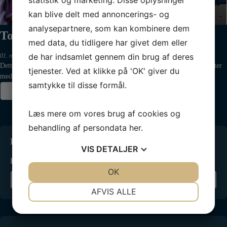
kan blive delt med annoncerings- og
analysepartnere, som kan kombinere dem
Tovværkskursus 2025
med data, du tidligere har givet dem eller
de har indsamlet gennem din brug af deres
01. nov 2024
Dette er vores forårskursus forud for sejlskolens praktiske sejladser. Vi starter
tjenester. Ved at klikke på 'OK' giver du
med en præsentation af hinanden, hvorfor er vi her….
samtykke til disse formål.
Læs mere
Læs mere om vores brug af cookies og
behandling af persondata
her
.
Kontakt os
VIS
DETALJER
Ring til os:
66666100
JA
NEJ
OK
JA
NEJ
Skriv til os
NØDVENDIGE
PRÆFERENCER
AFVIS ALLE
JA
NEJ
JA
NEJ
MARKETING
STATISTIK