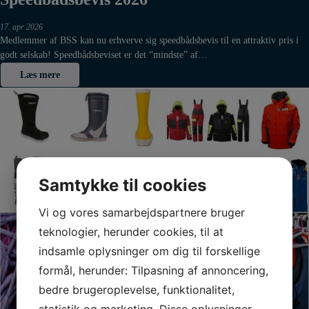
17. apr 2026
Medlemmer af BSS kan nu erhverve sig speedbådsbevis til en attraktiv pris i
godt selskab! Speedbådsbeviset er det “mindste” af…
Læs mere
Samtykke til cookies
Vi og vores samarbejdspartnere bruger
teknologier, herunder cookies, til at
indsamle oplysninger om dig til forskellige
formål, herunder: Tilpasning af annoncering,
bedre brugeroplevelse, funktionalitet,
statistik og marketing. Disse oplysninger