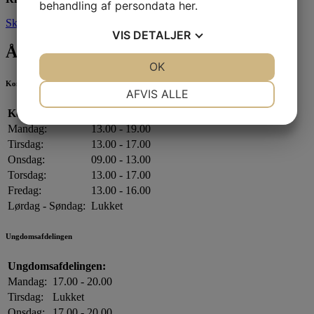
behandling af persondata
her
.
Skriv til os
VIS
DETALJER
Åbningstider
JA
NEJ
OK
JA
NEJ
Kontorets åbningstider
NØDVENDIGE
PRÆFERENCER
AFVIS ALLE
Kontorets åbningstider:
JA
NEJ
JA
NEJ
Mandag:
13.00 - 19.00
MARKETING
STATISTIK
Tirsdag:
13.00 - 17.00
Onsdag:
09.00 - 13.00
Torsdag:
13.00 - 17.00
Fredag:
13.00 - 16.00
Lørdag - Søndag:
Lukket
Ungdomsafdelingen
Ungdomsafdelingen:
Mandag:
17.00 - 20.00
Tirsdag:
Lukket
Onsdag:
17.00 - 20.00