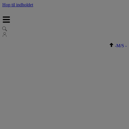
Hop til indholdet
-
M/S
-