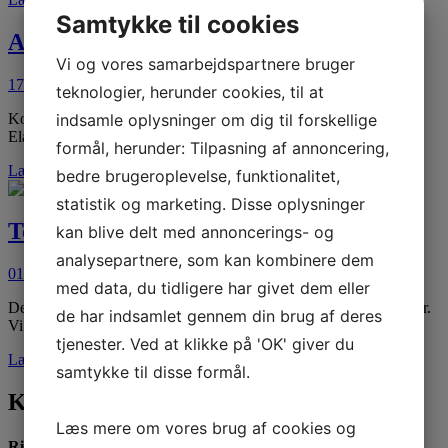
Samtykke til cookies
Adventuresejlads 2026
Vi og vores samarbejdspartnere bruger
17. apr 2026
10. maj 2026
teknologier, herunder cookies, til at
Kom og deltag på vores adventurehold, hvor vi mødes og sejler
indsamle oplysninger om dig til forskellige
Elan 331, Match 28 eller sommetider 806. Formålet med…
formål, herunder: Tilpasning af annoncering,
Læs mere
bedre brugeroplevelse, funktionalitet,
statistik og marketing. Disse oplysninger
Tovværkskursus 2025
kan blive delt med annoncerings- og
analysepartnere, som kan kombinere dem
01. nov 2024
23. apr 2026
med data, du tidligere har givet dem eller
Dette er vores forårskursus forud for sejlskolens praktiske sejladser.
de har indsamlet gennem din brug af deres
Vi starter med en præsentation af hinanden, hvorfor er vi her….
tjenester. Ved at klikke på 'OK' giver du
Læs mere
samtykke til disse formål.
Kontakt os
Læs mere om vores brug af cookies og
Ring til os:
66666100