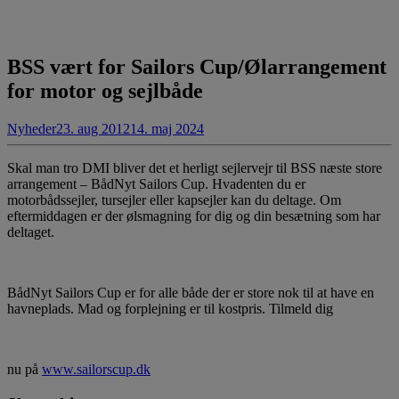
BSS vært for Sailors Cup/Ølarrangement
for motor og sejlbåde
Nyheder
23. aug 2012
14. maj 2024
Skal man tro DMI bliver det et herligt sejlervejr til BSS næste store
arrangement – BådNyt Sailors Cup. Hvadenten du er
motorbådssejler, tursejler eller kapsejler kan du deltage. Om
eftermiddagen er der ølsmagning for dig og din besætning som har
deltaget.
BådNyt Sailors Cup er for alle både der er store nok til at have en
havneplads. Mad og forplejning er til kostpris. Tilmeld dig
nu på
www.sailorscup.dk