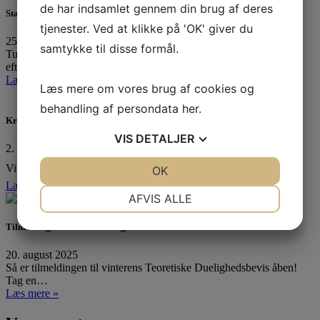
de har indsamlet gennem din brug af deres
Standernedhaling 2025
tjenester. Ved at klikke på 'OK' giver du
25. oktober 2025
samtykke til disse formål.
Tusinde tak til alle, der havde trodset det utaknemmelige
efterårsvejr…
Læs mere »
Læs mere om vores brug af cookies og
behandling af persondata
her
.
Kredsmesterskab 2025
VIS
DETALJER
2. september 2025
Vi har været til Kredsmesterskab! ❤️⛵ I Tera Pro tog…
JA
NEJ
OK
JA
NEJ
Læs mere »
NØDVENDIGE
PRÆFERENCER
AFVIS ALLE
JA
NEJ
JA
NEJ
Tilmelding til teoretisk duelighedsbevis er åben
MARKETING
STATISTIK
20. august 2025
Så er tilmeldingen til vinterens Teoretiske Duelighedsbevis åben!
Tag en…
Læs mere »