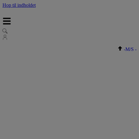
Hop til indholdet
-
M/S
-