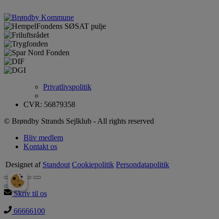
Privatlivspolitik
CVR: 56879358
© Brøndby Strands Sejlklub - All rights reserved
Bliv medlem
Kontakt os
Designet af
Standout
Cookiepolitik
Persondatapolitik
Skriv til os
66666100