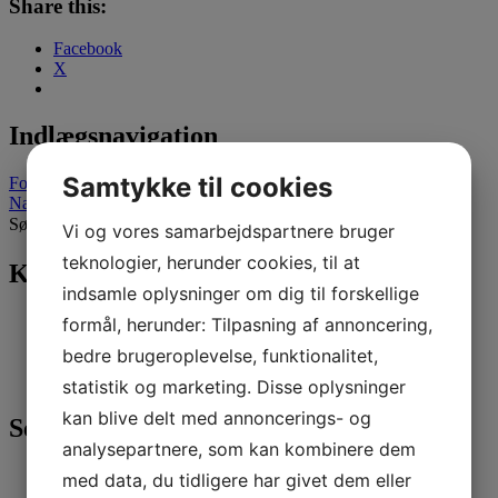
Share this:
Facebook
X
Indlægsnavigation
Samtykke til cookies
Forrige indlæg
Næste indlæg
Søg efter:
Vi og vores samarbejdspartnere bruger
teknologier, herunder cookies, til at
Kategorier
indsamle oplysninger om dig til forskellige
Nyheder
(296)
formål, herunder: Tilpasning af annoncering,
Sejlerskolen
(17)
bedre brugeroplevelse, funktionalitet,
Tursejlads
(27)
Ungdom
(246)
statistik og marketing. Disse oplysninger
kan blive delt med annoncerings- og
Seneste 3 indlæg
analysepartnere, som kan kombinere dem
med data, du tidligere har givet dem eller