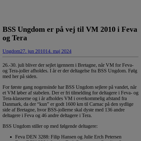
BSS Ungdom er på vej til VM 2010 i Feva
og Tera
Ungdom
27. jun 2010
14. maj 2024
26.-30. juli bliver der sejlet igennem i Bretagne, når VM for Feva-
og Tera-joller afholdes. I år er der deltagelse fra BSS Ungdom. Følg
med her på siden.
For første gang nogensinde har BSS Ungdom sejlere på vandet, når
et VM løber af stabelen. Der er fri tilmelding for deltagere i Feva- og
Tera-klasserne og i år afholdes VM i overkommelig afstand fra
Danmark, da der “kun” er godt 1600 km til Carnac på den sydlige
side af Bretagne, hvor BSS-jollerne skal dyste med 136 andre
deltagere i Feva og 46 andre deltagere i Tera.
BSS Ungdom stiller op med følgende deltagere:
Feva DEN 3288: Filip Hansen og Julie Erch Petersen