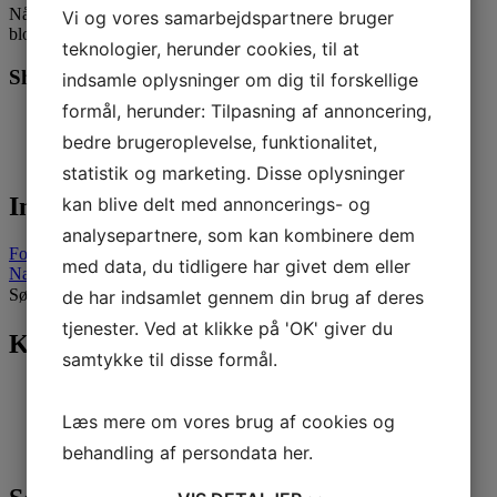
Når vi kommer til Frankrig, kan du følge med i sejladserne her på
Vi og vores samarbejdspartnere bruger
bloggen, der har sit eget menupunkt i hovedmenuen.
teknologier, herunder cookies, til at
Share this:
indsamle oplysninger om dig til forskellige
formål, herunder: Tilpasning af annoncering,
Facebook
X
bedre brugeroplevelse, funktionalitet,
statistik og marketing. Disse oplysninger
Indlægsnavigation
kan blive delt med annoncerings- og
analysepartnere, som kan kombinere dem
Forrige indlæg
med data, du tidligere har givet dem eller
Næste indlæg
Søg efter:
de har indsamlet gennem din brug af deres
tjenester. Ved at klikke på 'OK' giver du
Kategorier
samtykke til disse formål.
Nyheder
(296)
Sejlerskolen
(17)
Læs mere om vores brug af cookies og
Tursejlads
(27)
behandling af persondata
her
.
Ungdom
(246)