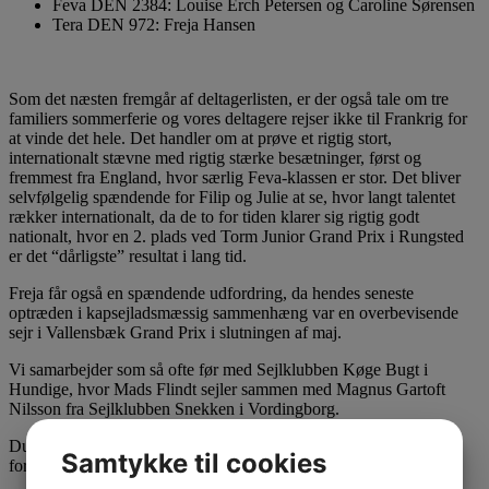
Feva DEN 2384: Louise Erch Petersen og Caroline Sørensen
Tera DEN 972: Freja Hansen
Som det næsten fremgår af deltagerlisten, er der også tale om tre
familiers sommerferie og vores deltagere rejser ikke til Frankrig for
at vinde det hele. Det handler om at prøve et rigtig stort,
internationalt stævne med rigtig stærke besætninger, først og
fremmest fra England, hvor særlig Feva-klassen er stor. Det bliver
selvfølgelig spændende for Filip og Julie at se, hvor langt talentet
rækker internationalt, da de to for tiden klarer sig rigtig godt
nationalt, hvor en 2. plads ved Torm Junior Grand Prix i Rungsted
er det “dårligste” resultat i lang tid.
Freja får også en spændende udfordring, da hendes seneste
optræden i kapsejladsmæssig sammenhæng var en overbevisende
sejr i Vallensbæk Grand Prix i slutningen af maj.
Vi samarbejder som så ofte før med Sejlklubben Køge Bugt i
Hundige, hvor Mads Flindt sejler sammen med Magnus Gartoft
Nilsson fra Sejlklubben Snekken i Vordingborg.
Du kan læse mere om VM på de officielle internationale sider
Samtykke til cookies
for
RS Feva
og
RS Tera
.