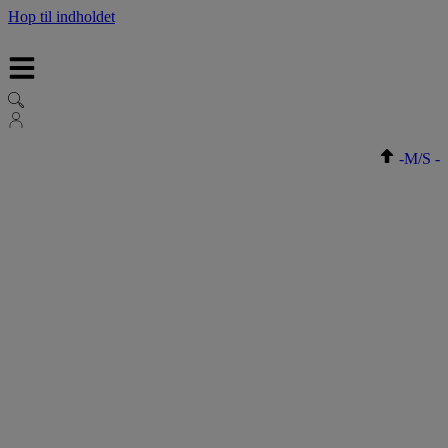
Hop til indholdet
-
M/S
-