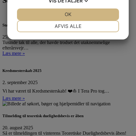
Seneste 3 indlæg
VIS
DETALJER
JA
NEJ
OK
JA
NEJ
NØDVENDIGE
PRÆFERENCER
Standernedhaling 2025
AFVIS ALLE
JA
NEJ
JA
NEJ
25. oktober 2025
Tusinde tak til alle, der havde trodset det utaknemmelige
MARKETING
STATISTIK
efterårsvejr…
Læs mere »
Kredsmesterskab 2025
2. september 2025
Vi har været til Kredsmesterskab! ❤️⛵ I Tera Pro tog…
Læs mere »
Tilmelding til teoretisk duelighedsbevis er åben
20. august 2025
Så er tilmeldingen til vinterens Teoretiske Duelighedsbevis åben!