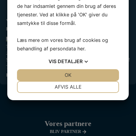
de har indsamlet gennem din brug af deres
Kredsmesterskab 2025
tjenester. Ved at klikke på 'OK' giver du
2. september 2025
Vi har været til Kredsmesterskab! ❤️⛵ I Tera Pro tog…
samtykke til disse formål.
LÆS MERE »
Læs mere om vores brug af cookies og
Tilmelding til teoretisk duelighedsbevis er åben
behandling af persondata
her
.
20. august 2025
Så er tilmeldingen til vinterens Teoretiske Duelighedsbevis åben!
VIS
DETALJER
Tag en…
JA
NEJ
OK
JA
NEJ
LÆS MERE »
NØDVENDIGE
PRÆFERENCER
AFVIS ALLE
JA
NEJ
JA
NEJ
MARKETING
STATISTIK
Vores partnere
BLIV PARTNER