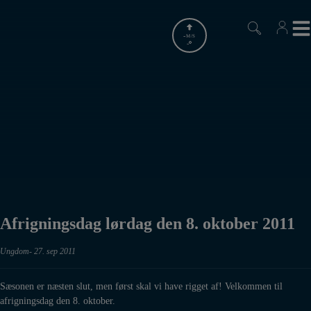
Hop
til
indholdet
-
M/S
-
Afrigningsdag lørdag den 8. oktober 2011
Ungdom
27. sep 2011
Sæsonen er næsten slut, men først skal vi have rigget af! Velkommen til
afrigningsdag den 8. oktober.