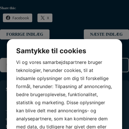
Share this:
Facebook
X
Indlægsnavigation
FORRIGE INDLÆG
NÆSTE INDLÆG
Samtykke til cookies
Vi og vores samarbejdspartnere bruger
teknologier, herunder cookies, til at
indsamle oplysninger om dig til forskellige
formål, herunder: Tilpasning af annoncering,
Seneste 3 indlæg
bedre brugeroplevelse, funktionalitet,
Standernedhaling 2025
statistik og marketing. Disse oplysninger
25. oktober 2025
kan blive delt med annoncerings- og
Tusinde tak til alle, der havde trodset det utaknemmelige
analysepartnere, som kan kombinere dem
efterårsvejr…
med data, du tidligere har givet dem eller
LÆS MERE »