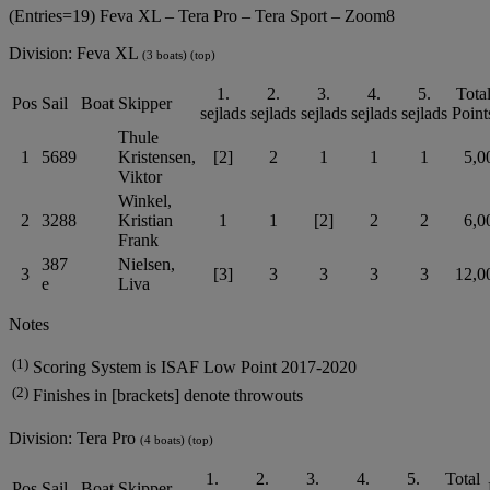
(Entries=19) Feva XL – Tera Pro – Tera Sport – Zoom8
Division: Feva XL
(3 boats) (top)
1.
2.
3.
4.
5.
Tota
Pos
Sail
Boat
Skipper
sejlads
sejlads
sejlads
sejlads
sejlads
Point
Thule
1
5689
Kristensen,
[2]
2
1
1
1
5,0
Viktor
Winkel,
2
3288
Kristian
1
1
[2]
2
2
6,0
Frank
387
Nielsen,
3
[3]
3
3
3
3
12,0
e
Liva
Notes
(1)
Scoring System is ISAF Low Point 2017-2020
(2)
Finishes in [brackets] denote throwouts
Division: Tera Pro
(4 boats) (top)
1.
2.
3.
4.
5.
Total
Pos
Sail
Boat
Skipper