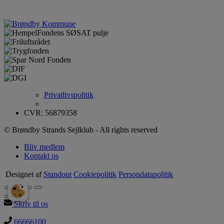
Privatlivspolitik
CVR: 56879358
© Brøndby Strands Sejlklub - All rights reserved
Bliv medlem
Kontakt os
Designet af
Standout
Cookiepolitik
Persondatapolitik
Skriv til os
66666100