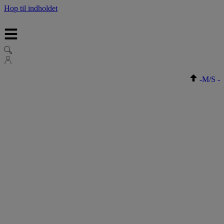
Hop til indholdet
-
M/S
-