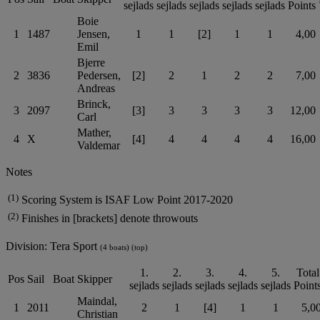
sejlads
sejlads
sejlads
sejlads
sejlads
Points
Boie
1
1487
Jensen,
1
1
[2]
1
1
4,00
Emil
Bjerre
2
3836
Pedersen,
[2]
2
1
2
2
7,00
Andreas
Brinck,
3
2097
[3]
3
3
3
3
12,00
Carl
Mather,
4
X
[4]
4
4
4
4
16,00
Valdemar
Notes
(1)
Scoring System is ISAF Low Point 2017-2020
(2)
Finishes in [brackets] denote throwouts
Division: Tera Sport
(4 boats) (top)
1.
2.
3.
4.
5.
Total
Pos
Sail
Boat
Skipper
sejlads
sejlads
sejlads
sejlads
sejlads
Point
Maindal,
1
2011
2
1
[4]
1
1
5,0
Christian