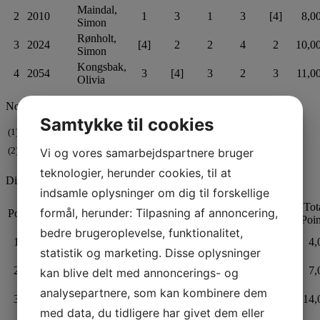
Maindal,
2
2010
1
3
1
3
[4]
8,0
Simon
Rønholt,
3
2024
[4]
2
2
4
2
10,0
Simon
Kongsbak,
4
2054
3
[4]
3
2
3
11,0
Olivia
Notes
Samtykke til cookies
(1)
Scoring System is ISAF Low Point 2017-2020
(2)
Vi og vores samarbejdspartnere bruger
Finishes in [brackets] denote throwouts
teknologier, herunder cookies, til at
Division: Zoom8
(8 boats) (top)
indsamle oplysninger om dig til forskellige
1.
2.
3.
4.
5.
Tot
formål, herunder: Tilpasning af annoncering,
Pos
Sail
Boat
Skipper
sejlads
sejlads
sejlads
sejlads
sejlads
Poin
bedre brugeroplevelse, funktionalitet,
Hestbæk,
1
182
1
1
[2]
1
1
4,
Mark
statistik og marketing. Disse oplysninger
Gundborg,
2
274
[2]
2
1
2
2
7,
kan blive delt med annoncerings- og
Emil
analysepartnere, som kan kombinere dem
Bøgesø,
3
192
4
3
4
[6]
3
14,
Matti
med data, du tidligere har givet dem eller