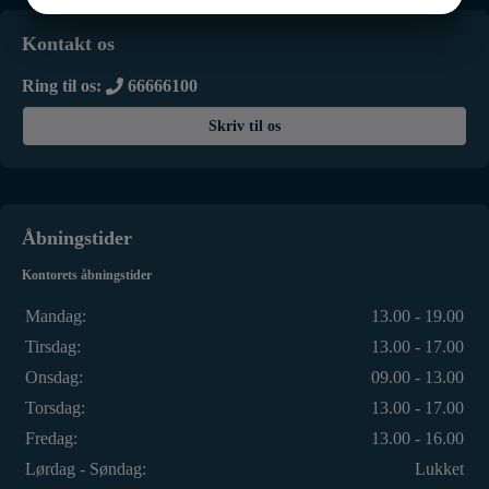
JA
NEJ
JA
NEJ
indlæg
MARKETING
STATISTIK
Kontakt os
Ring til os:
66666100
Skriv til os
Åbningstider
Kontorets åbningstider
Mandag:
13.00 - 19.00
Tirsdag:
13.00 - 17.00
Onsdag:
09.00 - 13.00
Torsdag:
13.00 - 17.00
Fredag:
13.00 - 16.00
Lørdag - Søndag:
Lukket