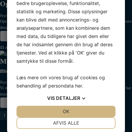
OpenCPN-kursus – januar 2025
bedre brugeroplevelse, funktionalitet,
statistik og marketing. Disse oplysninger
Begivenheder
,
Kursus
,
Sejlerskolen
-
28. jan 2025
kan blive delt med annoncerings- og
OpenCPN (Open Chart Plotter Navigator) er en gratis og open source software
analysepartnere, som kan kombinere dem
designet til elektronisk navigering til søs. Det er…
med data, du tidligere har givet dem eller
Læs mere
de har indsamlet gennem din brug af deres
15
mar
tjenester. Ved at klikke på 'OK' giver du
Motorkendskab – hjælp til selvhjælp –
samtykke til disse formål.
marts 2025
Læs mere om vores brug af cookies og
Begivenheder
,
Kursus
,
Sejlerskolen
-
15. mar 2025
behandling af persondata
her
.
Vi starter med en præsentation af hinanden, hvilken båd og eventuel motor har
man. Dog ikke påhængsmotorer. Vi har en…
VIS
DETALJER
Læs mere
JA
NEJ
OK
JA
NEJ
Navigation
1
2
NØDVENDIGE
PRÆFERENCER
AFVIS ALLE
til