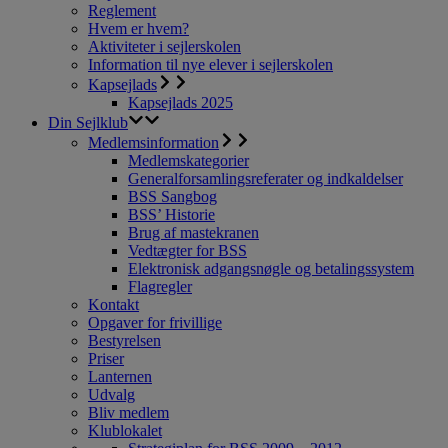
Reglement
Hvem er hvem?
Aktiviteter i sejlerskolen
Information til nye elever i sejlerskolen
Kapsejlads
Kapsejlads 2025
Din Sejlklub
Medlemsinformation
Medlemskategorier
Generalforsamlingsreferater og indkaldelser
BSS Sangbog
BSS’ Historie
Brug af mastekranen
Vedtægter for BSS
Elektronisk adgangsnøgle og betalingssystem
Flagregler
Kontakt
Opgaver for frivillige
Bestyrelsen
Priser
Lanternen
Udvalg
Bliv medlem
Klublokalet