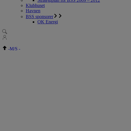
Strategiplan for BSS 2009 – 2012
Klubhuset
Havnen
BSS sponsorer
OK Energi
-
M/S
-