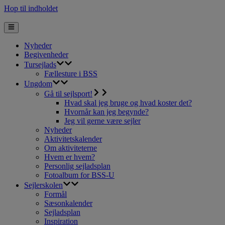
Hop til indholdet
Nyheder
Begivenheder
Tursejlads
Fællesture i BSS
Ungdom
Gå til sejlsport!
Hvad skal jeg bruge og hvad koster det?
Hvornår kan jeg begynde?
Jeg vil gerne være sejler
Nyheder
Aktivitetskalender
Om aktiviteterne
Hvem er hvem?
Personlig sejladsplan
Fotoalbum for BSS-U
Sejlerskolen
Formål
Sæsonkalender
Sejladsplan
Inspiration