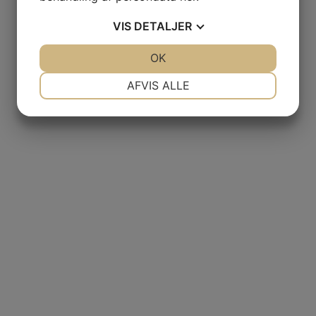
VIS
DETALJER
JA
NEJ
OK
JA
NEJ
NØDVENDIGE
PRÆFERENCER
AFVIS ALLE
JA
NEJ
JA
NEJ
MARKETING
STATISTIK