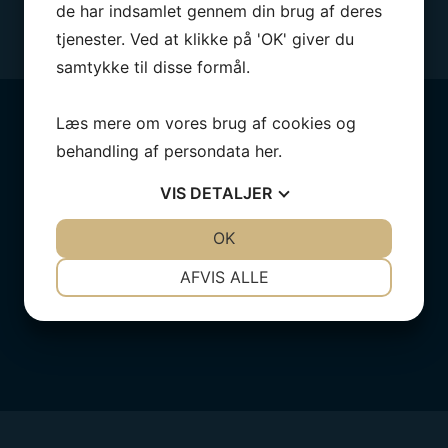
de har indsamlet gennem din brug af deres
tjenester. Ved at klikke på 'OK' giver du
samtykke til disse formål.
Læs mere om vores brug af cookies og
behandling af persondata
her
.
VIS
DETALJER
JA
NEJ
OK
JA
NEJ
NØDVENDIGE
PRÆFERENCER
AFVIS ALLE
JA
NEJ
JA
NEJ
MARKETING
STATISTIK