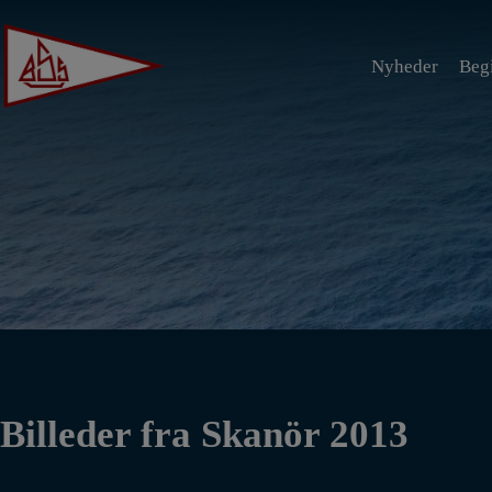
Hop
til
Nyheder
Beg
indholdet
Billeder fra Skanör 2013