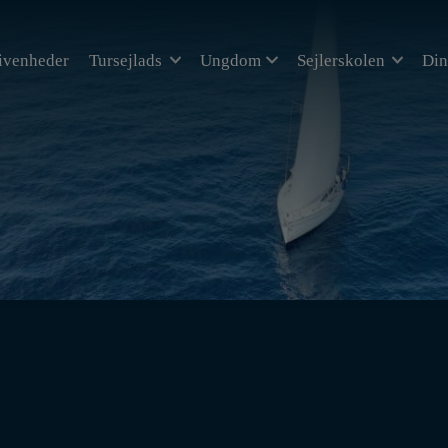
ivenheder
Tursejlads
Ungdom
Sejlerskolen
Din