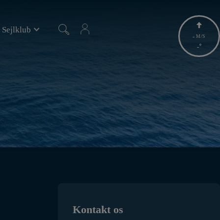
 Sejlklub
-
M/S
-
Kontakt os