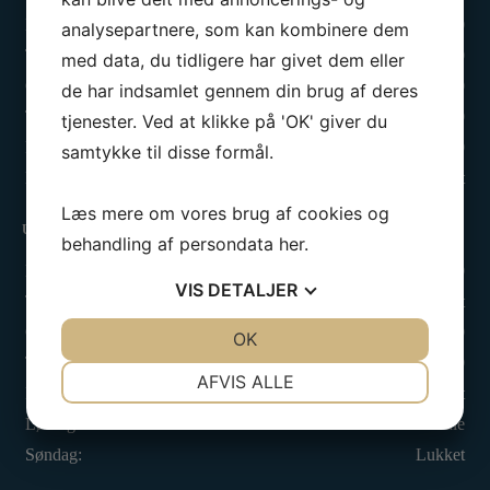
Mandag:
13.00 - 19.00
analysepartnere, som kan kombinere dem
Tirsdag:
13.00 - 17.00
med data, du tidligere har givet dem eller
Onsdag:
09.00 - 13.00
de har indsamlet gennem din brug af deres
Torsdag:
13.00 - 17.00
tjenester. Ved at klikke på 'OK' giver du
Fredag:
13.00 - 16.00
samtykke til disse formål.
Lørdag - Søndag:
Lukket
Læs mere om vores brug af cookies og
Ungdomsafdelingen
behandling af persondata
her
.
Mandag:
17.00 - 20.00
VIS
DETALJER
Tirsdag:
Lukket
Onsdag:
17.00 - 20.00
JA
NEJ
OK
JA
NEJ
Torsdag:
17.00 - 21.00
NØDVENDIGE
PRÆFERENCER
AFVIS ALLE
Fredag:
Lukket
JA
NEJ
JA
NEJ
Lørdag:
Efter aftale
MARKETING
STATISTIK
Søndag:
Lukket