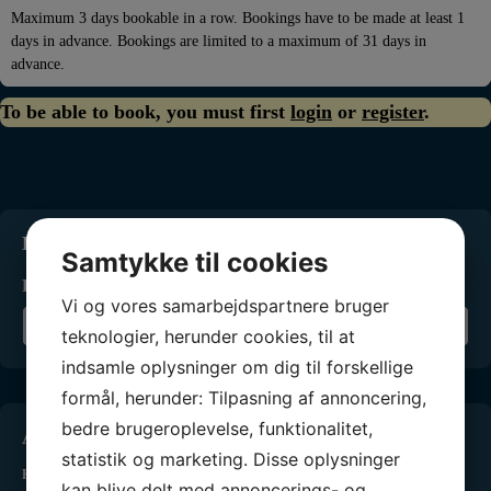
Maximum 3 days bookable in a row. Bookings have to be made at least 1
days in advance. Bookings are limited to a maximum of 31 days in
advance.
To be able to book, you must first
login
or
register
.
Kontakt os
Samtykke til cookies
Ring til os:
66666100
Vi og vores samarbejdspartnere bruger
Skriv til os
teknologier, herunder cookies, til at
indsamle oplysninger om dig til forskellige
formål, herunder: Tilpasning af annoncering,
bedre brugeroplevelse, funktionalitet,
Åbningstider
statistik og marketing. Disse oplysninger
Kontorets åbningstider
kan blive delt med annoncerings- og