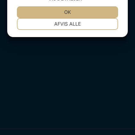
JA
NEJ
OK
JA
NEJ
NØDVENDIGE
PRÆFERENCER
AFVIS ALLE
JA
NEJ
JA
NEJ
MARKETING
STATISTIK