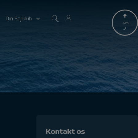
Din Sejlklub
-
M/S
-
Kontakt os