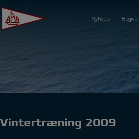
Hop
til
Nyheder
Begive
indholdet
Vintertræning 2009