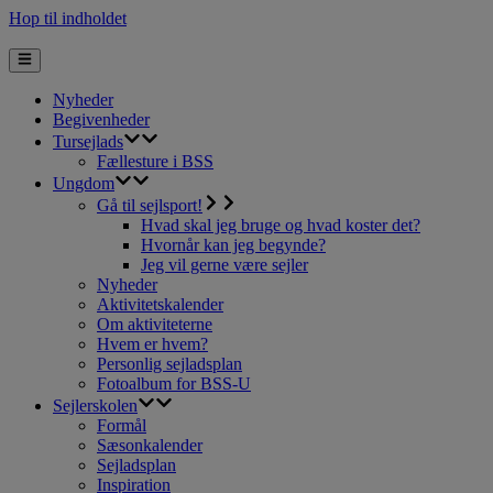
Hop til indholdet
Nyheder
Begivenheder
Tursejlads
Fællesture i BSS
Ungdom
Gå til sejlsport!
Hvad skal jeg bruge og hvad koster det?
Hvornår kan jeg begynde?
Jeg vil gerne være sejler
Nyheder
Aktivitetskalender
Om aktiviteterne
Hvem er hvem?
Personlig sejladsplan
Fotoalbum for BSS-U
Sejlerskolen
Formål
Sæsonkalender
Sejladsplan
Inspiration