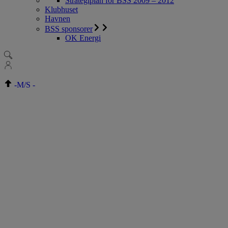
Strategiplan for BSS 2009 – 2012
Klubhuset
Havnen
BSS sponsorer
OK Energi
-
M/S
-