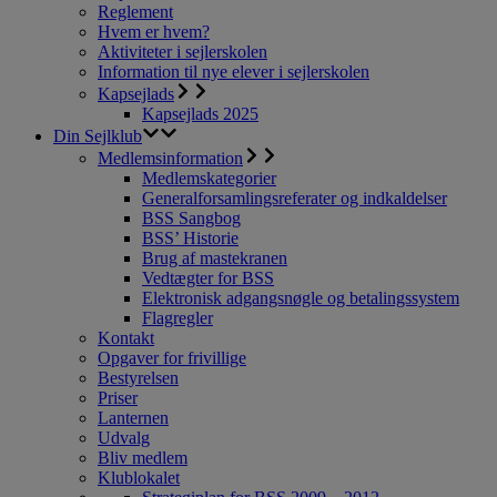
Reglement
Hvem er hvem?
Aktiviteter i sejlerskolen
Information til nye elever i sejlerskolen
Kapsejlads
Kapsejlads 2025
Din Sejlklub
Medlemsinformation
Medlemskategorier
Generalforsamlingsreferater og indkaldelser
BSS Sangbog
BSS’ Historie
Brug af mastekranen
Vedtægter for BSS
Elektronisk adgangsnøgle og betalingssystem
Flagregler
Kontakt
Opgaver for frivillige
Bestyrelsen
Priser
Lanternen
Udvalg
Bliv medlem
Klublokalet