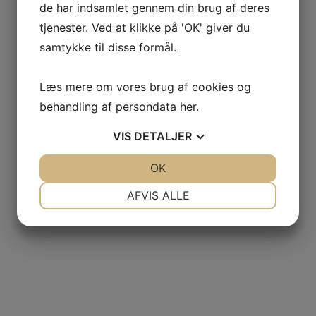
de har indsamlet gennem din brug af deres
tjenester. Ved at klikke på 'OK' giver du
samtykke til disse formål.
Læs mere om vores brug af cookies og
behandling af persondata
her
.
VIS
DETALJER
JA
NEJ
OK
JA
NEJ
NØDVENDIGE
PRÆFERENCER
AFVIS ALLE
JA
NEJ
JA
NEJ
MARKETING
STATISTIK