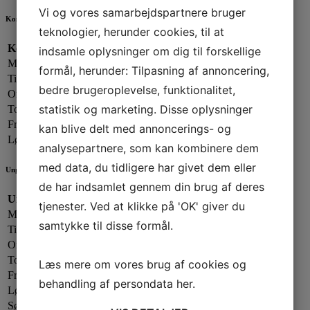
Vi og vores samarbejdspartnere bruger
Kontorets åbningstider
teknologier, herunder cookies, til at
Kontorets åbningstider:
indsamle oplysninger om dig til forskellige
Mandag:
13.00 - 19.00
formål, herunder: Tilpasning af annoncering,
Tirsdag:
13.00 - 17.00
bedre brugeroplevelse, funktionalitet,
Onsdag:
09.00 - 13.00
statistik og marketing. Disse oplysninger
Torsdag:
13.00 - 17.00
Fredag:
13.00 - 16.00
kan blive delt med annoncerings- og
Lørdag - Søndag:
Lukket
analysepartnere, som kan kombinere dem
med data, du tidligere har givet dem eller
Ungdomsafdelingen
de har indsamlet gennem din brug af deres
Ungdomsafdelingen:
tjenester. Ved at klikke på 'OK' giver du
Mandag:
17.00 - 20.00
samtykke til disse formål.
Tirsdag:
Lukket
Onsdag:
17.00 - 20.00
Torsdag:
17.00 - 21.00
Læs mere om vores brug af cookies og
Fredag:
Lukket
behandling af persondata
her
.
Lørdag:
Efter aftale
Søndag:
Lukket