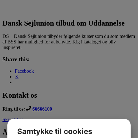
Dansk Sejlunion tilbud om Uddannelse
DS – Dansk Sejlunion tilbyder følgende kurser som du som medlem
af BSS har mulighed for at benytte. Kig i kataloget og bliv
inspireret.
Share this:
Facebook
X
Kontakt os
Ring til os:
66666100
Skriv til os
Samtykke til cookies
Åbningstider