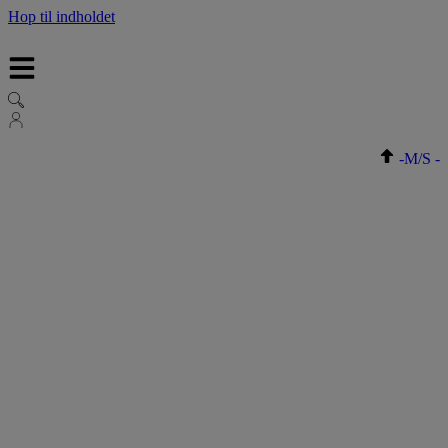
Hop til indholdet
-
M/S
-