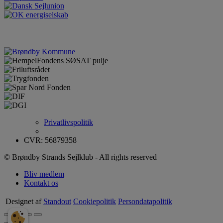
Privatlivspolitik
CVR: 56879358
© Brøndby Strands Sejlklub - All rights reserved
Bliv medlem
Kontakt os
Designet af
Standout
Cookiepolitik
Persondatapolitik