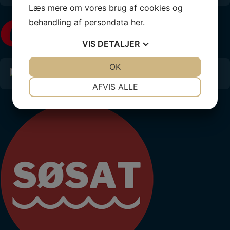
Læs mere om vores brug af cookies og
behandling af persondata
her
.
VIS
DETALJER
JA
NEJ
OK
JA
NEJ
NØDVENDIGE
PRÆFERENCER
AFVIS ALLE
JA
NEJ
JA
NEJ
MARKETING
STATISTIK