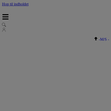
Hop til indholdet
-
M/S
-