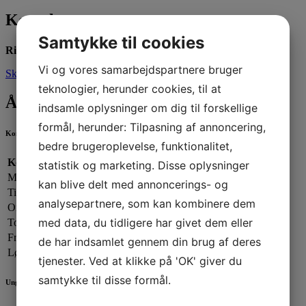
Kontakt os
Samtykke til cookies
Ring til os:
66666100
Vi og vores samarbejdspartnere bruger
Skriv til os
teknologier, herunder cookies, til at
Åbningstider
indsamle oplysninger om dig til forskellige
formål, herunder: Tilpasning af annoncering,
Kontorets åbningstider
bedre brugeroplevelse, funktionalitet,
Kontorets åbningstider:
statistik og marketing. Disse oplysninger
Mandag:
13.00 - 19.00
kan blive delt med annoncerings- og
Tirsdag:
13.00 - 17.00
analysepartnere, som kan kombinere dem
Onsdag:
09.00 - 13.00
med data, du tidligere har givet dem eller
Torsdag:
13.00 - 17.00
Fredag:
13.00 - 16.00
de har indsamlet gennem din brug af deres
Lørdag - Søndag:
Lukket
tjenester. Ved at klikke på 'OK' giver du
samtykke til disse formål.
Ungdomsafdelingen