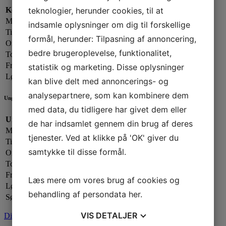
teknologier, herunder cookies, til at
Kontorets åbningstider:
Mandag:
13.00 - 19.00
indsamle oplysninger om dig til forskellige
Tirsdag:
13.00 - 17.00
formål, herunder: Tilpasning af annoncering,
Onsdag:
09.00 - 13.00
bedre brugeroplevelse, funktionalitet,
Torsdag:
13.00 - 17.00
Fredag:
13.00 - 16.00
statistik og marketing. Disse oplysninger
Lørdag - Søndag:
Lukket
kan blive delt med annoncerings- og
analysepartnere, som kan kombinere dem
Ungdomsafdelingen
med data, du tidligere har givet dem eller
Ungdomsafdelingen:
de har indsamlet gennem din brug af deres
Mandag:
17.00 - 20.00
tjenester. Ved at klikke på 'OK' giver du
Tirsdag:
Lukket
samtykke til disse formål.
Onsdag:
17.00 - 20.00
Torsdag:
17.00 - 21.00
Fredag:
Lukket
Læs mere om vores brug af cookies og
Lørdag:
Efter aftale
behandling af persondata
her
.
Søndag:
Lukket
VIS
DETALJER
Din sejlklub