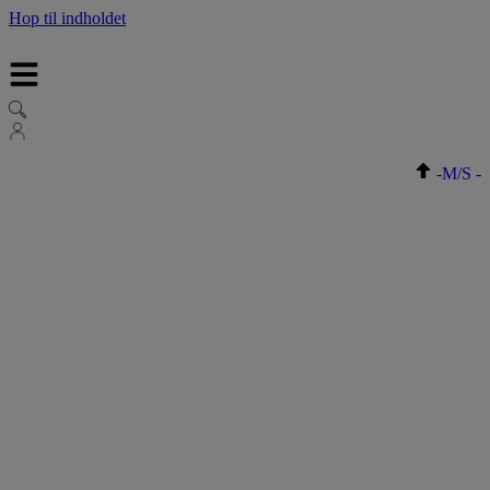
Hop til indholdet
-
M/S
-