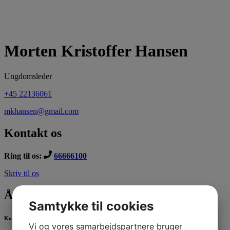
Morten Kristoffer Hansen
Ungdomsleder
+45 22136061
mkhansen@gmail.com
Kontakt os
Ring til os:
66666100
Skriv til os
Åbningstider
Samtykke til cookies
Kontorets åbningstider
Vi og vores samarbejdspartnere bruger