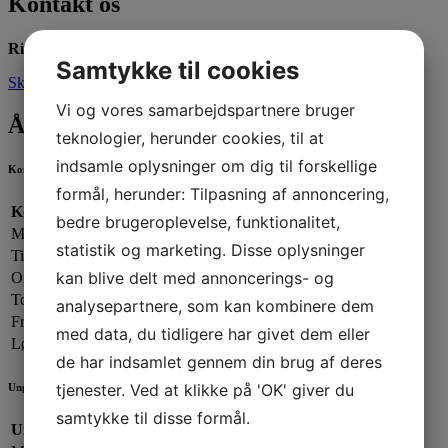
Kontakt os
Ring til os:
66666100
Samtykke til cookies
Skriv til os
Vi og vores samarbejdspartnere bruger
Åbningstider
teknologier, herunder cookies, til at
indsamle oplysninger om dig til forskellige
Kontorets åbningstider
formål, herunder: Tilpasning af annoncering,
Kontorets åbningstider:
bedre brugeroplevelse, funktionalitet,
Mandag:
13.00 - 19.00
statistik og marketing. Disse oplysninger
Tirsdag:
13.00 - 17.00
kan blive delt med annoncerings- og
Onsdag:
09.00 - 13.00
Torsdag:
13.00 - 17.00
analysepartnere, som kan kombinere dem
Fredag:
13.00 - 16.00
med data, du tidligere har givet dem eller
Lørdag - Søndag:
Lukket
de har indsamlet gennem din brug af deres
tjenester. Ved at klikke på 'OK' giver du
Ungdomsafdelingen
samtykke til disse formål.
Ungdomsafdelingen: