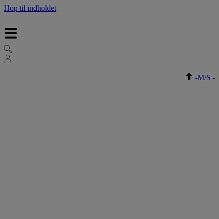
Hop til indholdet
-
M/S
-