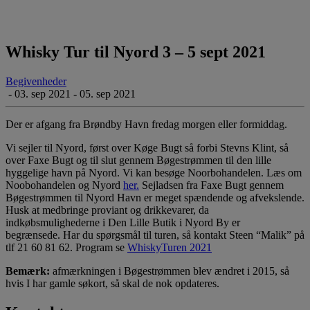
Whisky Tur til Nyord 3 – 5 sept 2021
Begivenheder
-
03. sep 2021 - 05. sep 2021
Der er afgang fra Brøndby Havn fredag morgen eller formiddag.
Vi sejler til Nyord, først over Køge Bugt så forbi Stevns Klint, så
over Faxe Bugt og til slut gennem Bøgestrømmen til den lille
hyggelige havn på Nyord. Vi kan besøge Noorbohandelen. Læs om
Noobohandelen og Nyord
her.
Sejladsen fra Faxe Bugt gennem
Bøgestrømmen til Nyord Havn er meget spændende og afvekslende.
Husk at medbringe proviant og drikkevarer, da
indkøbsmulighederne i Den Lille Butik i Nyord By er
begrænsede. Har du spørgsmål til turen, så kontakt Steen “Malik” på
tlf 21 60 81 62. Program se
WhiskyTuren 2021
Bemærk:
afmærkningen i Bøgestrømmen blev ændret i 2015, så
hvis I har gamle søkort, så skal de nok opdateres.