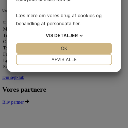
Ungdomsafdelingen
Læs mere om vores brug af cookies og
Ungdomsafdelingen:
behandling af persondata
her
.
Mandag:
17.00 - 20.00
VIS
DETALJER
Tirsdag:
Lukket
Onsdag:
17.00 - 20.00
JA
NEJ
OK
JA
NEJ
Torsdag:
17.00 - 21.00
Fredag:
Lukket
NØDVENDIGE
PRÆFERENCER
AFVIS ALLE
Lørdag:
Efter aftale
Søndag:
Lukket
JA
NEJ
JA
NEJ
MARKETING
STATISTIK
Din sejlklub
Vores partnere
Bliv partner