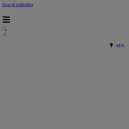
Hop til indholdet
-
M/S
-