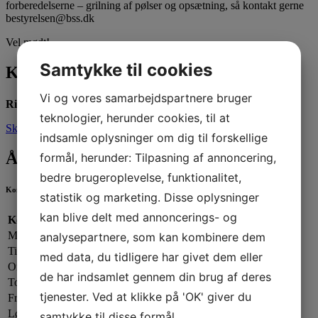
forberedelserne – grilning af pølser og opsætning, så kontakt gerne
bestyrelsen@bss.dk
Vel mødt!
Samtykke til cookies
Kontakt os
Vi og vores samarbejdspartnere bruger
Ring til os:
66666100
teknologier, herunder cookies, til at
Skriv til os
indsamle oplysninger om dig til forskellige
Åbningstider
formål, herunder: Tilpasning af annoncering,
bedre brugeroplevelse, funktionalitet,
Kontorets åbningstider
statistik og marketing. Disse oplysninger
kan blive delt med annoncerings- og
Kontorets åbningstider:
Mandag:
13.00 - 19.00
analysepartnere, som kan kombinere dem
Tirsdag:
13.00 - 17.00
med data, du tidligere har givet dem eller
Onsdag:
09.00 - 13.00
de har indsamlet gennem din brug af deres
Torsdag:
13.00 - 17.00
tjenester. Ved at klikke på 'OK' giver du
Fredag:
13.00 - 16.00
Lørdag - Søndag:
Lukket
samtykke til disse formål.