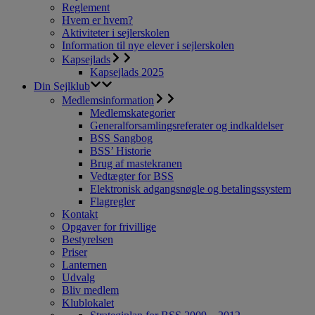
Reglement
Hvem er hvem?
Aktiviteter i sejlerskolen
Information til nye elever i sejlerskolen
Kapsejlads
Kapsejlads 2025
Din Sejlklub
Medlemsinformation
Medlemskategorier
Generalforsamlingsreferater og indkaldelser
BSS Sangbog
BSS’ Historie
Brug af mastekranen
Vedtægter for BSS
Elektronisk adgangsnøgle og betalingssystem
Flagregler
Kontakt
Opgaver for frivillige
Bestyrelsen
Priser
Lanternen
Udvalg
Bliv medlem
Klublokalet