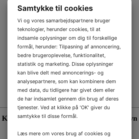
Samtykke til cookies
Vi og vores samarbejdspartnere bruger
teknologier, herunder cookies, til at
indsamle oplysninger om dig til forskellige
formål, herunder: Tilpasning af annoncering,
bedre brugeroplevelse, funktionalitet,
statistik og marketing. Disse oplysninger
kan blive delt med annoncerings- og
analysepartnere, som kan kombinere dem
med data, du tidligere har givet dem eller
de har indsamlet gennem din brug af deres
tjenester. Ved at klikke på 'OK' giver du
samtykke til disse formål.
Kom til Sankt Hans-fest på Brøndby Havn
Tirsdag den 23. juni 2026 kl. 16 -22
Læs mere om vores brug af cookies og