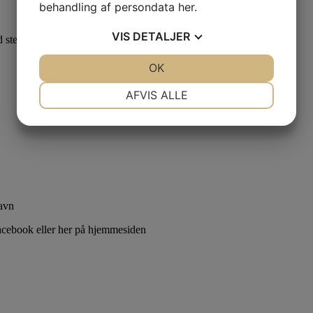
behandling af persondata
her
.
VIS
DETALJER
 stemning og fællesskab
JA
NEJ
OK
JA
NEJ
NØDVENDIGE
PRÆFERENCER
AFVIS ALLE
JA
NEJ
JA
NEJ
MARKETING
STATISTIK
avn
cebook eller her på hjemmesiden