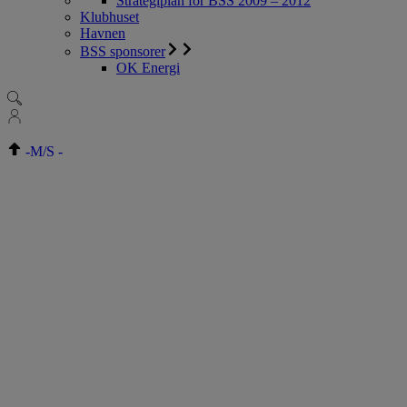
Strategiplan for BSS 2009 – 2012
Klubhuset
Havnen
BSS sponsorer
OK Energi
-
M/S
-