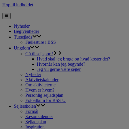
Hop til indholdet
Nyheder
Begivenheder
Tursejlads
Fællesture i BSS
Ungdom
Gå til sejlsport!
Hvad skal jeg bruge og hvad koster det?
Hvornår kan jeg begynde?
Jeg vil gerne være sejler
Nyheder
Aktivitetskalender
Om aktiviteterne
Hvem er hvem?
Personlig sejladsplan
Fotoalbum for BSS-U
Sejlerskolen
Formål
Sæsonkalender
Sejladsplan
Inspiration