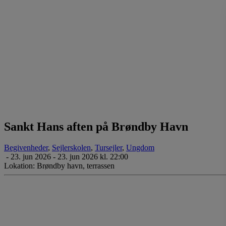
Sankt Hans aften på Brøndby Havn
Begivenheder
,
Sejlerskolen
,
Tursejler
,
Ungdom
-
23. jun 2026 - 23. jun 2026 kl. 22:00
Lokation: Brøndby havn, terrassen