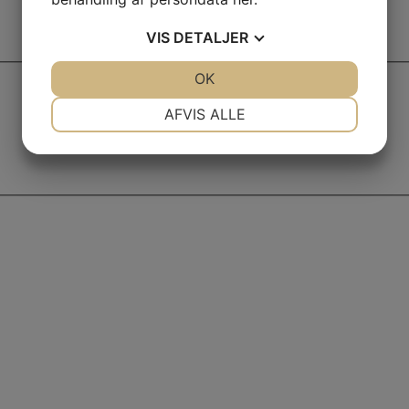
VIS
DETALJER
JA
NEJ
OK
JA
NEJ
NØDVENDIGE
PRÆFERENCER
AFVIS ALLE
JA
NEJ
JA
NEJ
MARKETING
STATISTIK