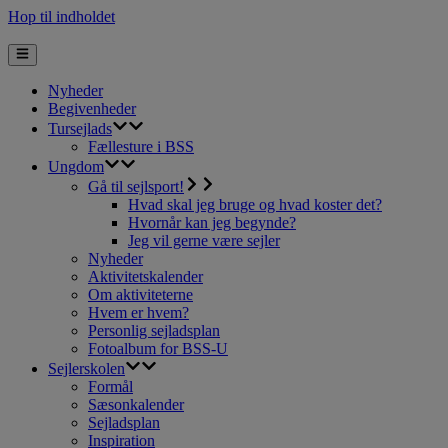
Hop til indholdet
Nyheder
Begivenheder
Tursejlads
Fællesture i BSS
Ungdom
Gå til sejlsport!
Hvad skal jeg bruge og hvad koster det?
Hvornår kan jeg begynde?
Jeg vil gerne være sejler
Nyheder
Aktivitetskalender
Om aktiviteterne
Hvem er hvem?
Personlig sejladsplan
Fotoalbum for BSS-U
Sejlerskolen
Formål
Sæsonkalender
Sejladsplan
Inspiration