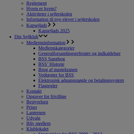
Reglement
Hvem er hvem?
Aktiviteter i sejlerskolen
Information til nye elever i sejlerskolen
Kapsejlads
Kapsejlads 2025
Din Sejlklub
Medlemsinformation
Medlemskategorier
Generalforsamlingsreferater og indkaldelser
BSS Sangbog
BSS’ Historie
Brug af mastekranen
Vedtægter for BSS
Elektronisk adgangsnøgle og betalingssystem
Flagregler
Kontakt
Opgaver for frivillige
Bestyrelsen
Priser
Lanternen
Udvalg
Bliv medlem
Klublokalet