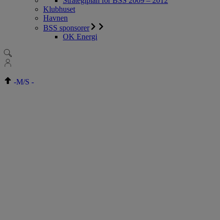
Strategiplan for BSS 2009 – 2012
Klubhuset
Havnen
BSS sponsorer
OK Energi
-
M/S
-