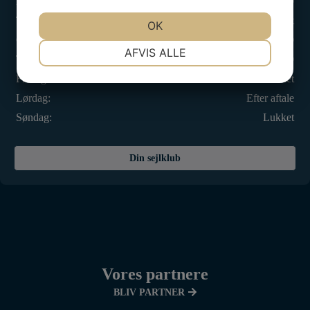
Mandag:
17.00 - 20.00
Tirsdag:
Lukket
JA
NEJ
OK
JA
NEJ
Onsdag:
17.00 - 20.00
NØDVENDIGE
PRÆFERENCER
AFVIS ALLE
Torsdag:
17.00 - 21.00
JA
NEJ
JA
NEJ
Fredag:
Lukket
MARKETING
STATISTIK
Lørdag:
Efter aftale
Søndag:
Lukket
Din sejlklub
Vores partnere
BLIV PARTNER