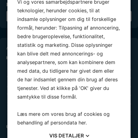
Vi og vores samarbejdspartnere bruger
Ring til os:
66666100
teknologier, herunder cookies, til at
Skriv til os
indsamle oplysninger om dig til forskellige
formål, herunder: Tilpasning af annoncering,
bedre brugeroplevelse, funktionalitet,
statistik og marketing. Disse oplysninger
Åbningstider
kan blive delt med annoncerings- og
Kontorets åbningstider
analysepartnere, som kan kombinere dem
Mandag:
13.00 - 19.00
med data, du tidligere har givet dem eller
Tirsdag:
13.00 - 17.00
de har indsamlet gennem din brug af deres
Onsdag:
09.00 - 13.00
tjenester. Ved at klikke på 'OK' giver du
Torsdag:
13.00 - 17.00
samtykke til disse formål.
Fredag:
13.00 - 16.00
Lørdag - Søndag:
Lukket
Læs mere om vores brug af cookies og
behandling af persondata
her
.
Ungdomsafdelingen
VIS
DETALJER