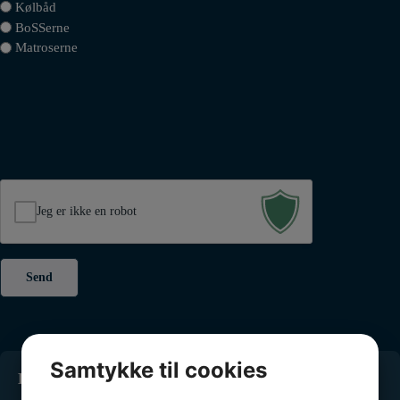
Kølbåd
BoSSerne
Matroserne
Jeg er ikke en robot
Samtykke til cookies
Kontakt os