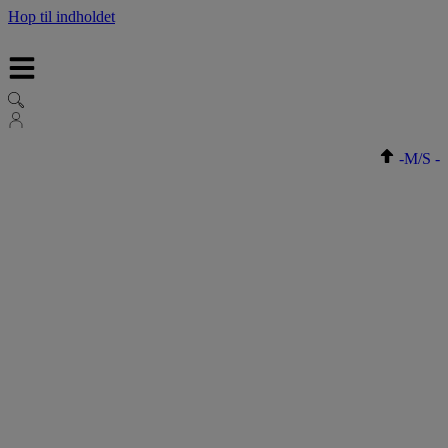
Hop til indholdet
-
M/S
-