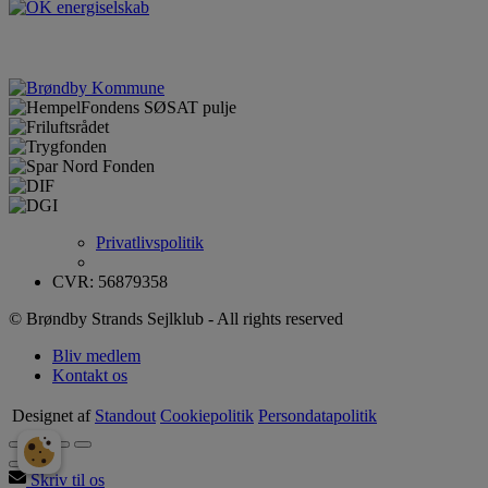
Privatlivspolitik
CVR: 56879358
© Brøndby Strands Sejlklub - All rights reserved
Bliv medlem
Kontakt os
Designet af
Standout
Cookiepolitik
Persondatapolitik
Skriv til os