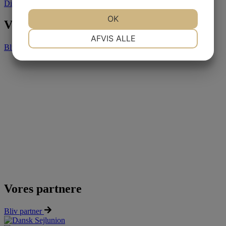
Din sejlklub
JA
NEJ
OK
JA
NEJ
Vores partnere
NØDVENDIGE
PRÆFERENCER
AFVIS ALLE
Bliv partner
JA
NEJ
JA
NEJ
MARKETING
STATISTIK
Vores partnere
Bliv partner