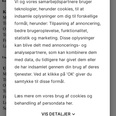
Vi og vores samarbejdspartnere bruger
Kontorets åbningstider
teknologier, herunder cookies, til at
Kontorets åbningstider:
indsamle oplysninger om dig til forskellige
Mandag:
13.00 - 19.00
formål, herunder: Tilpasning af annoncering,
Tirsdag:
13.00 - 17.00
Onsdag:
09.00 - 13.00
bedre brugeroplevelse, funktionalitet,
Torsdag:
13.00 - 17.00
statistik og marketing. Disse oplysninger
Fredag:
13.00 - 16.00
kan blive delt med annoncerings- og
Lørdag - Søndag:
Lukket
analysepartnere, som kan kombinere dem
Ungdomsafdelingen
med data, du tidligere har givet dem eller
de har indsamlet gennem din brug af deres
Ungdomsafdelingen:
tjenester. Ved at klikke på 'OK' giver du
Mandag:
17.00 - 20.00
Tirsdag:
Lukket
samtykke til disse formål.
Onsdag:
17.00 - 20.00
Torsdag:
17.00 - 21.00
Læs mere om vores brug af cookies og
Fredag:
Lukket
Lørdag:
Efter aftale
behandling af persondata
her
.
Søndag:
Lukket
VIS
DETALJER