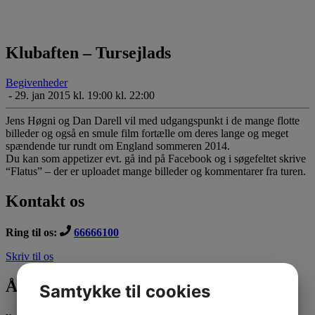
Klubaften – Tursejlads
Begivenheder
-
29. jan 2015 kl. 19:00 kl. 22:00
Jens Høgni og Dan Darell vil med udgangspunkt i de mange flotte
billeder og også en smule film fortælle om deres lange og meget
spændende tur rundt om England sommeren 2014.
Du kan som appetizer evt. gå ind på Facebook og i søgefeltet skrive
“Flatus” – der er uploadet mange billeder og kommentarer fra turen.
Kontakt os
Ring til os:
66666100
Skriv til os
Åbningstider
Samtykke til cookies