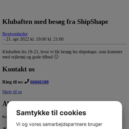
Klubaften med besøg fra ShipShape
Begivenheder
-
21. apr 2022 kl. 19:00 kl. 21:00
Klubaften fra 19-21, hvor vi får besøg fra shipshape, som kommer
med sejlertøj og gode tilbud 🙂
Kontakt os
Ring til os:
66666100
Skriv til os
Åbningstider
Samtykke til cookies
Kontorets åbningstider
Vi og vores samarbejdspartnere bruger
Kontorets åbningstider: