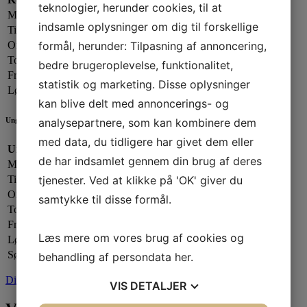
teknologier, herunder cookies, til at
Mandag:
13.00 - 19.00
indsamle oplysninger om dig til forskellige
Tirsdag:
13.00 - 17.00
formål, herunder: Tilpasning af annoncering,
Onsdag:
09.00 - 13.00
Torsdag:
13.00 - 17.00
bedre brugeroplevelse, funktionalitet,
Fredag:
13.00 - 16.00
statistik og marketing. Disse oplysninger
Lørdag - Søndag:
Lukket
kan blive delt med annoncerings- og
analysepartnere, som kan kombinere dem
Ungdomsafdelingen
med data, du tidligere har givet dem eller
Ungdomsafdelingen:
de har indsamlet gennem din brug af deres
Mandag:
17.00 - 20.00
tjenester. Ved at klikke på 'OK' giver du
Tirsdag:
Lukket
Onsdag:
17.00 - 20.00
samtykke til disse formål.
Torsdag:
17.00 - 21.00
Fredag:
Lukket
Læs mere om vores brug af cookies og
Lørdag:
Efter aftale
Søndag:
Lukket
behandling af persondata
her
.
Din sejlklub
VIS
DETALJER