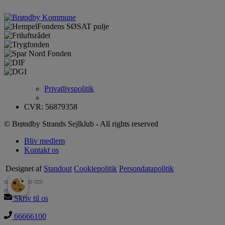
Privatlivspolitik
CVR: 56879358
© Brøndby Strands Sejlklub - All rights reserved
Bliv medlem
Kontakt os
Designet af
Standout
Cookiepolitik
Persondatapolitik
Skriv til os
66666100