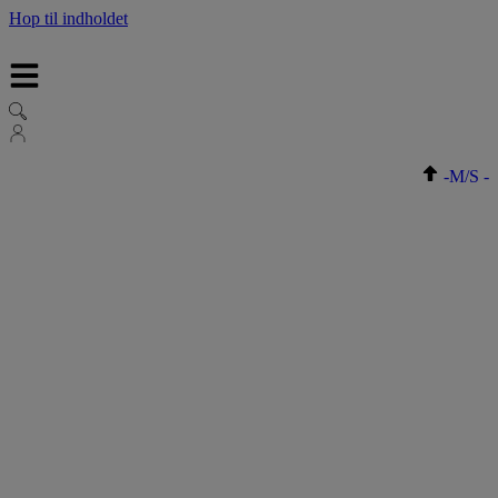
Hop til indholdet
-
M/S
-