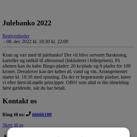
Julebanko 2022
Begivenheder
-
08. dec 2022 kl. 18:30 kl. 22:00
Kom og vær med til julebanko! Der vil blive serveret flæskesteg,
kartofler og rødkål til aftensmad (Inkluderet i billetprisen). På
aftenen kan du købe Bingo-plader: 20 kr/plade og 6 plader for 100
kroner. Derudover kan der købes øl, vand og vin. Arrangementet
starter kl. 18:30 med spisning. Da der er begrænsede pladser, kører
vi efter først-til-mølle princippet. OBS! som altid er din tilmelding
først gældende, når du har betalt.
Kontakt os
Ring til os:
66666100
Skriv til os