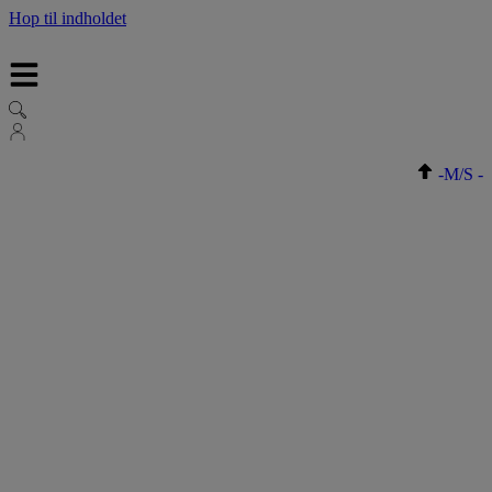
Hop til indholdet
-
M/S
-