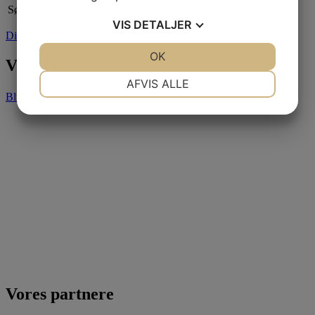
Søndag:
Lukket
VIS
DETALJER
Din sejlklub
JA
NEJ
OK
JA
NEJ
Vores partnere
NØDVENDIGE
PRÆFERENCER
AFVIS ALLE
Bliv partner
JA
NEJ
JA
NEJ
MARKETING
STATISTIK
Vores partnere