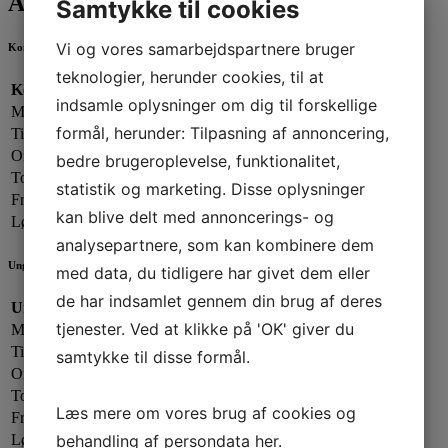
Åbningstider
Samtykke til cookies
Vi og vores samarbejdspartnere bruger
Kontorets åbningstider
teknologier, herunder cookies, til at
Kontorets åbningstider:
indsamle oplysninger om dig til forskellige
Mandag:
13.00 - 19.00
formål, herunder: Tilpasning af annoncering,
Tirsdag:
13.00 - 17.00
Onsdag:
09.00 - 13.00
bedre brugeroplevelse, funktionalitet,
Torsdag:
13.00 - 17.00
statistik og marketing. Disse oplysninger
Fredag:
13.00 - 16.00
kan blive delt med annoncerings- og
Lørdag - Søndag:
Lukket
analysepartnere, som kan kombinere dem
Ungdomsafdelingen
med data, du tidligere har givet dem eller
de har indsamlet gennem din brug af deres
Ungdomsafdelingen:
tjenester. Ved at klikke på 'OK' giver du
Mandag:
17.00 - 20.00
Tirsdag:
Lukket
samtykke til disse formål.
Onsdag:
17.00 - 20.00
Torsdag:
17.00 - 21.00
Læs mere om vores brug af cookies og
Fredag:
Lukket
behandling af persondata
her
.
Lørdag:
Efter aftale