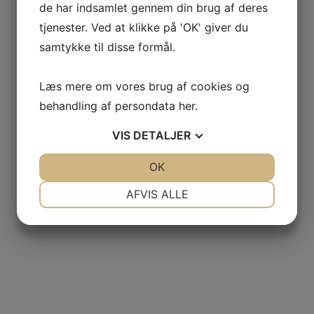
de har indsamlet gennem din brug af deres
tjenester. Ved at klikke på 'OK' giver du
samtykke til disse formål.
Læs mere om vores brug af cookies og
behandling af persondata
her
.
VIS
DETALJER
JA
NEJ
OK
JA
NEJ
NØDVENDIGE
PRÆFERENCER
AFVIS ALLE
JA
NEJ
JA
NEJ
MARKETING
STATISTIK