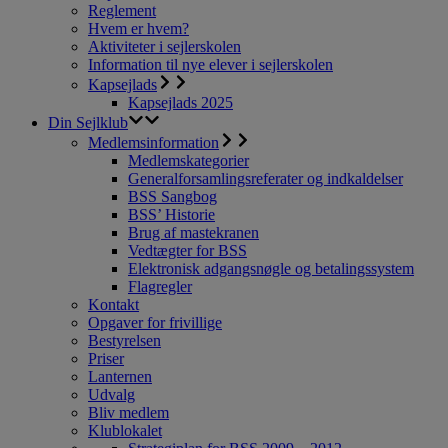
Reglement
Hvem er hvem?
Aktiviteter i sejlerskolen
Information til nye elever i sejlerskolen
Kapsejlads
Kapsejlads 2025
Din Sejlklub
Medlemsinformation
Medlemskategorier
Generalforsamlingsreferater og indkaldelser
BSS Sangbog
BSS’ Historie
Brug af mastekranen
Vedtægter for BSS
Elektronisk adgangsnøgle og betalingssystem
Flagregler
Kontakt
Opgaver for frivillige
Bestyrelsen
Priser
Lanternen
Udvalg
Bliv medlem
Klublokalet