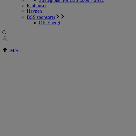
Strategiplan for BSS 2009 – 2012
Klubhuset
Havnen
BSS sponsorer
OK Energi
-
M/S
-