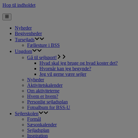
Hop til indholdet
Nyheder
Begivenheder
Tursejlads
Fællesture i BSS
Ungdom
Gå til sejlsport!
Hvad skal jeg bruge og hvad koster det?
Hvornår kan jeg begynde?
Jeg vil gerne være sejler
Nyheder
Aktivitetskalender
Om aktiviteterne
Hvem er hvem?
Personlig sejladsplan
Fotoalbum for BSS-U
Sejlerskolen
Formål
Sæsonkalender
Sejladsplan
Inspiration