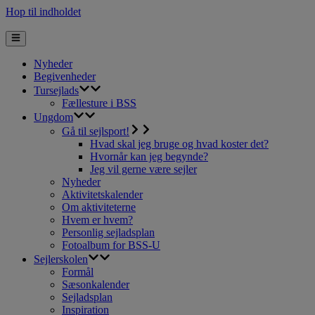
Hop til indholdet
Nyheder
Begivenheder
Tursejlads
Fællesture i BSS
Ungdom
Gå til sejlsport!
Hvad skal jeg bruge og hvad koster det?
Hvornår kan jeg begynde?
Jeg vil gerne være sejler
Nyheder
Aktivitetskalender
Om aktiviteterne
Hvem er hvem?
Personlig sejladsplan
Fotoalbum for BSS-U
Sejlerskolen
Formål
Sæsonkalender
Sejladsplan
Inspiration