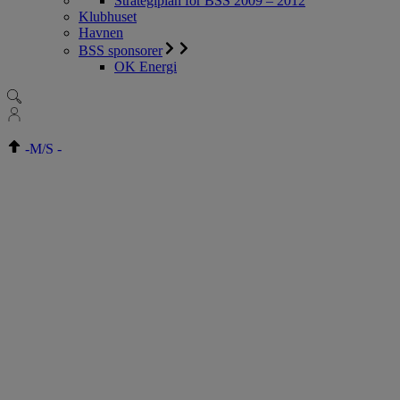
Strategiplan for BSS 2009 – 2012
Klubhuset
Havnen
BSS sponsorer
OK Energi
-
M/S
-