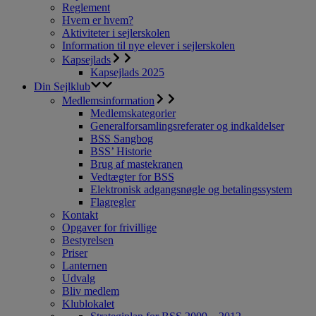
Reglement
Hvem er hvem?
Aktiviteter i sejlerskolen
Information til nye elever i sejlerskolen
Kapsejlads
Kapsejlads 2025
Din Sejlklub
Medlemsinformation
Medlemskategorier
Generalforsamlingsreferater og indkaldelser
BSS Sangbog
BSS’ Historie
Brug af mastekranen
Vedtægter for BSS
Elektronisk adgangsnøgle og betalingssystem
Flagregler
Kontakt
Opgaver for frivillige
Bestyrelsen
Priser
Lanternen
Udvalg
Bliv medlem
Klublokalet