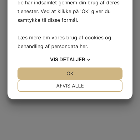
de har indsamlet gennem din brug af deres
tjenester. Ved at klikke på 'OK' giver du
samtykke til disse formål.
Læs mere om vores brug af cookies og
behandling af persondata
her
.
VIS
DETALJER
JA
NEJ
OK
JA
NEJ
NØDVENDIGE
PRÆFERENCER
AFVIS ALLE
JA
NEJ
JA
NEJ
MARKETING
STATISTIK