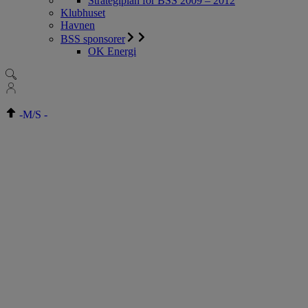
Strategiplan for BSS 2009 – 2012
Klubhuset
Havnen
BSS sponsorer
OK Energi
-
M/S
-