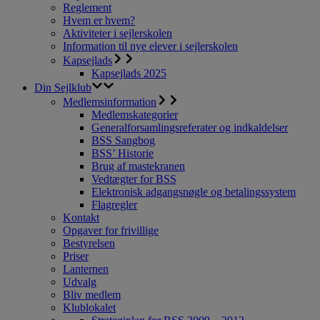
Reglement
Hvem er hvem?
Aktiviteter i sejlerskolen
Information til nye elever i sejlerskolen
Kapsejlads
Kapsejlads 2025
Din Sejlklub
Medlemsinformation
Medlemskategorier
Generalforsamlingsreferater og indkaldelser
BSS Sangbog
BSS’ Historie
Brug af mastekranen
Vedtægter for BSS
Elektronisk adgangsnøgle og betalingssystem
Flagregler
Kontakt
Opgaver for frivillige
Bestyrelsen
Priser
Lanternen
Udvalg
Bliv medlem
Klublokalet