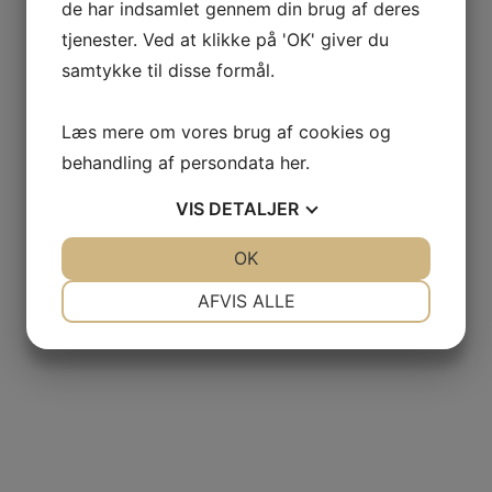
de har indsamlet gennem din brug af deres
tjenester. Ved at klikke på 'OK' giver du
samtykke til disse formål.
Læs mere om vores brug af cookies og
behandling af persondata
her
.
VIS
DETALJER
JA
NEJ
OK
JA
NEJ
NØDVENDIGE
PRÆFERENCER
AFVIS ALLE
JA
NEJ
JA
NEJ
MARKETING
STATISTIK