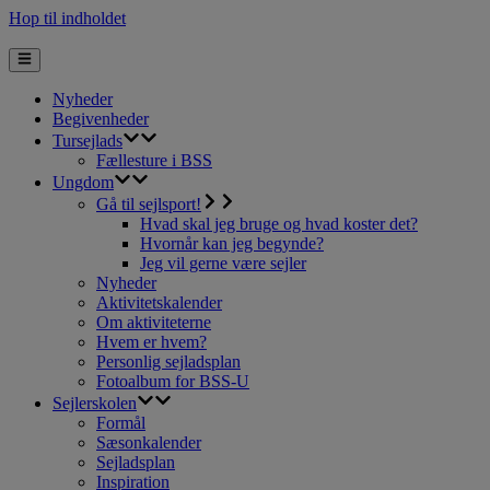
Hop til indholdet
Nyheder
Begivenheder
Tursejlads
Fællesture i BSS
Ungdom
Gå til sejlsport!
Hvad skal jeg bruge og hvad koster det?
Hvornår kan jeg begynde?
Jeg vil gerne være sejler
Nyheder
Aktivitetskalender
Om aktiviteterne
Hvem er hvem?
Personlig sejladsplan
Fotoalbum for BSS-U
Sejlerskolen
Formål
Sæsonkalender
Sejladsplan
Inspiration