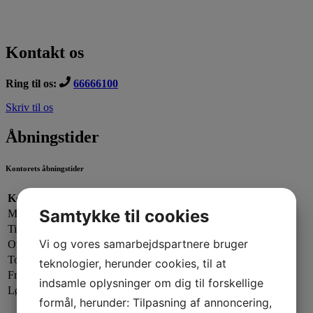
Kontakt os
Ring til os:
66666100
Skriv til os
Åbningstider
Kontorets åbningstider
Kontorets åbningstider:
Samtykke til cookies
Mandag:
13.00 - 19.00
Tirsdag:
13.00 - 17.00
Vi og vores samarbejdspartnere bruger
Onsdag:
09.00 - 13.00
Torsdag:
13.00 - 17.00
teknologier, herunder cookies, til at
Fredag:
13.00 - 16.00
indsamle oplysninger om dig til forskellige
Lørdag - Søndag:
Lukket
formål, herunder: Tilpasning af annoncering,