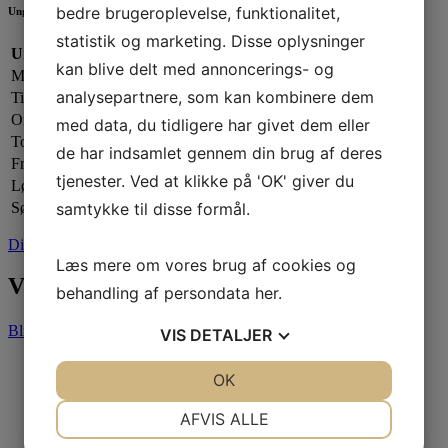
bedre brugeroplevelse, funktionalitet,
Ungdomsafdelingen
statistik og marketing. Disse oplysninger
Ungdomsafdelingen:
kan blive delt med annoncerings- og
Mandag:
17.00 - 20.00
analysepartnere, som kan kombinere dem
Tirsdag:
Lukket
Onsdag:
17.00 - 20.00
med data, du tidligere har givet dem eller
Torsdag:
17.00 - 21.00
de har indsamlet gennem din brug af deres
Fredag:
Lukket
tjenester. Ved at klikke på 'OK' giver du
Lørdag:
Efter aftale
samtykke til disse formål.
Søndag:
Lukket
Din sejlklub
Læs mere om vores brug af cookies og
Vores partnere
behandling af persondata
her
.
Bliv partner
VIS
DETALJER
JA
NEJ
OK
JA
NEJ
NØDVENDIGE
PRÆFERENCER
AFVIS ALLE