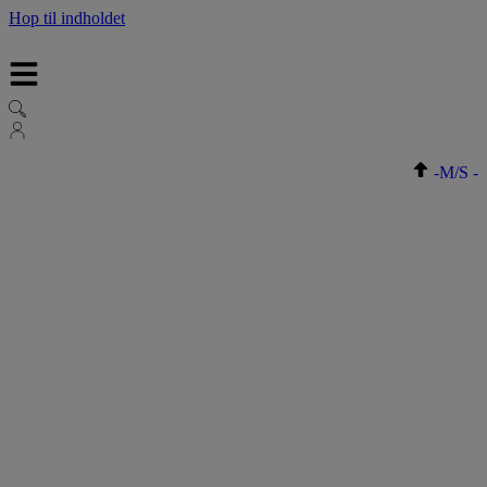
Hop til indholdet
-
M/S
-